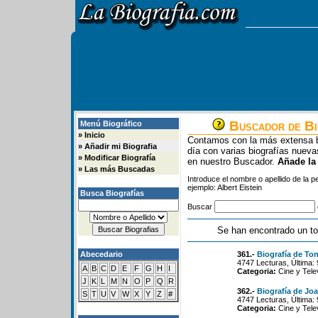
Buscador de Bi
Menú Biográfico
»
Inicio
Contamos con la más extensa b
»
Añadir mi Biografia
día con varias biografías nue
»
Modificar Biografía
en nuestro Buscador.
Añade la
»
Las más Buscadas
Introduce el nombre o apellido de la 
ejemplo: Albert Eistein
Busca Biografías
Buscar
Se han encontrado un to
Abecedario
361.-
Biografía de To
4747 Lecturas, Última:
A
B
C
D
E
F
G
H
I
Categoria:
Cine y Tele
J
K
L
M
N
O
P
Q
R
362.-
Biografía de Jo
S
T
U
V
W
X
Y
Z
#
4747 Lecturas, Última:
Categoria:
Cine y Tele