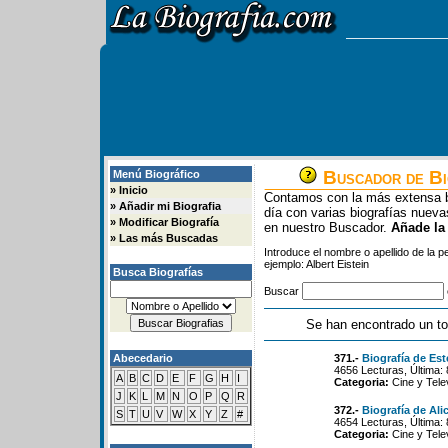
Buscador de Bi
Menú Biográfico
»
Inicio
Contamos con la más extensa b
»
Añadir mi Biografia
día con varias biografías nue
»
Modificar Biografía
en nuestro Buscador.
Añade la
»
Las más Buscadas
Introduce el nombre o apellido de la 
ejemplo: Albert Eistein
Busca Biografías
Buscar
Se han encontrado un to
Abecedario
371.-
Biografía de Es
4656 Lecturas, Última:
A
B
C
D
E
F
G
H
I
Categoria:
Cine y Tele
J
K
L
M
N
O
P
Q
R
372.-
Biografía de Alic
S
T
U
V
W
X
Y
Z
#
4654 Lecturas, Última:
Categoria:
Cine y Tele