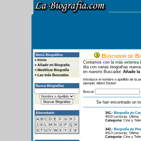
Buscador de Bi
Menú Biográfico
»
Inicio
Contamos con la más extensa b
»
Añadir mi Biografia
día con varias biografías nue
»
Modificar Biografía
en nuestro Buscador.
Añade la
»
Las más Buscadas
Introduce el nombre o apellido de la 
ejemplo: Albert Eistein
Busca Biografías
Buscar
Se han encontrado un to
Abecedario
341.-
Biografía de Ca
4919 Lecturas, Última:
A
B
C
D
E
F
G
H
I
Categoria:
Cine y Tele
J
K
L
M
N
O
P
Q
R
342.-
Biografía de Pie
S
T
U
V
W
X
Y
Z
#
4913 Lecturas, Última:
Categoria:
Cine y Tele