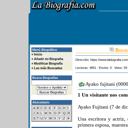
Biogra
Menú Biográfico
»
Inicio
»
Añadir mi Biografia
Dirección:
https://www.labiografia.co
»
Modificar Biografía
Lecturas: 4861 : Envios: 0 : Votos: 59
»
Las más Buscadas
Busca Biografías
Ayako fujitani (000
1 Un visitante nos com
Abecedario
Ayako Fujitani (7 de di
A
B
C
D
E
F
G
H
I
J
K
L
M
N
O
P
Q
R
Una escritora y actriz,
S
T
U
V
W
X
Y
Z
#
primera esposa, maestra