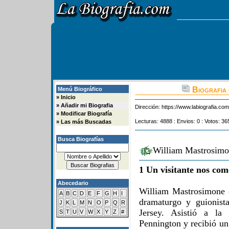
Biografia 
Menú Biográfico
»
Inicio
»
Añadir mi Biografia
Dirección:
https://www.labiografia.co
»
Modificar Biografía
Lecturas: 4888 : Envios: 0 : Votos: 36
»
Las más Buscadas
Busca Biografías
William Mastrosimo
1 Un visitante nos com
Abecedario
William Mastrosimone 
A
B
C
D
E
F
G
H
I
dramaturgo y guionist
J
K
L
M
N
O
P
Q
R
Jersey. Asistió a la
S
T
U
V
W
X
Y
Z
#
Pennington y recibió un