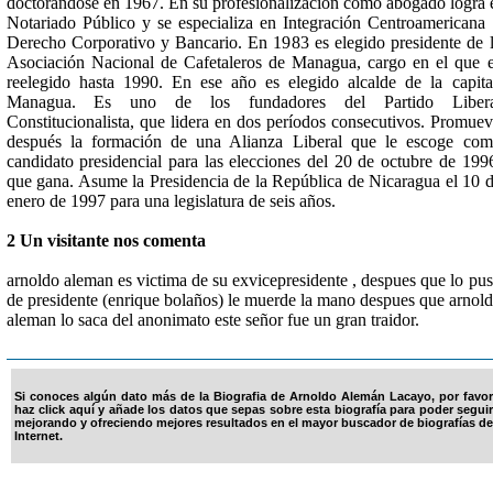
doctorándose en 1967. En su profesionalización como abogado logra 
Notariado Público y se especializa en Integración Centroamericana
Derecho Corporativo y Bancario. En 1983 es elegido presidente de 
Asociación Nacional de Cafetaleros de Managua, cargo en el que 
reelegido hasta 1990. En ese año es elegido alcalde de la capita
Managua. Es uno de los fundadores del Partido Libera
Constitucionalista, que lidera en dos períodos consecutivos. Promue
después la formación de una Alianza Liberal que le escoge co
candidato presidencial para las elecciones del 20 de octubre de 199
que gana. Asume la Presidencia de la República de Nicaragua el 10 
enero de 1997 para una legislatura de seis años.
2 Un visitante nos comenta
arnoldo aleman es victima de su exvicepresidente , despues que lo pu
de presidente (enrique bolaños) le muerde la mano despues que arnol
aleman lo saca del anonimato este señor fue un gran traidor.
Si conoces algún dato más de la Biografia de Arnoldo Alemán Lacayo, por favor
haz click aquí y añade los datos que sepas sobre esta biografía para poder seguir
mejorando y ofreciendo mejores resultados en el mayor buscador de biografías de
Internet.