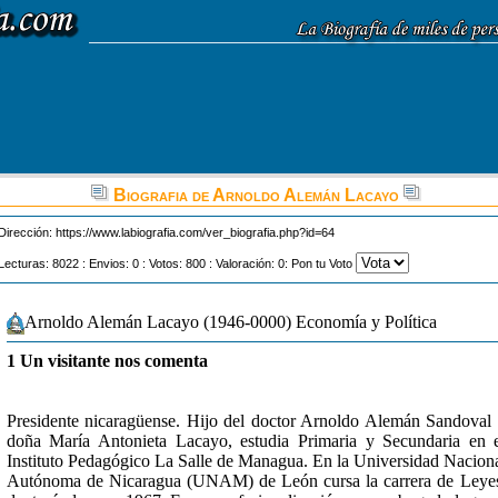
Biografia de Arnoldo Alemán Lacayo
Dirección:
https://www.labiografia.com/ver_biografia.php?id=64
Lecturas: 8022 : Envios: 0 : Votos: 800 : Valoración: 0: Pon tu Voto
Arnoldo Alemán Lacayo (1946-0000) Economía y Política
1 Un visitante nos comenta
Presidente nicaragüense. Hijo del doctor Arnoldo Alemán Sandoval
doña María Antonieta Lacayo, estudia Primaria y Secundaria en 
Instituto Pedagógico La Salle de Managua. En la Universidad Nacion
Autónoma de Nicaragua (UNAM) de León cursa la carrera de Leye