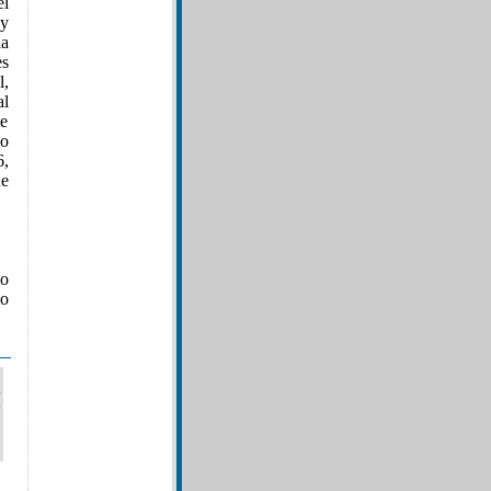
el
 y
la
es
l,
l
ve
mo
6,
de
so
do