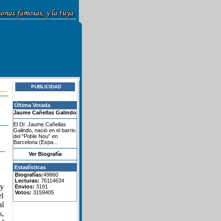
PUBLICIDAD
Última Votada
Jaume Cañellas Galindo
El Dr. Jaume Cañellas
Galindo, nació en el barrio
del “Poble Nou” en
Barcelona (Espa...
Ver Biografía
Estadísticas
Biografías:
49860
Lecturas:
76114634
 y
Envios:
3191
Votos:
3159405
el
al
s,