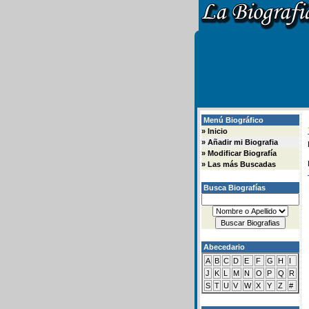
Menú Biográfico
»
Inicio
»
Añadir mi Biografia
»
Modificar Biografía
»
Las más Buscadas
Busca Biografías
Abecedario
A
B
C
D
E
F
G
H
I
J
K
L
M
N
O
P
Q
R
S
T
U
V
W
X
Y
Z
#