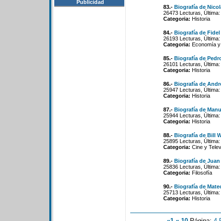
Publicidad
83.-
Biografía de Nico
26473 Lecturas, Última:
Categoria:
Historia
84.-
Biografía de Fide
26193 Lecturas, Última:
Categoria:
Economía y 
85.-
Biografía de Pedr
26101 Lecturas, Última:
Categoria:
Historia
86.-
Biografía de Andr
25947 Lecturas, Última:
Categoria:
Historia
87.-
Biografía de Manu
25944 Lecturas, Última:
Categoria:
Historia
88.-
Biografía de Bill 
25895 Lecturas, Última:
Categoria:
Cine y Telev
89.-
Biografía de Juan
25836 Lecturas, Última:
Categoria:
Filosofía
90.-
Biografía de Mat
25713 Lecturas, Última:
Categoria:
Historia
«1
«-10
Página:
4
-