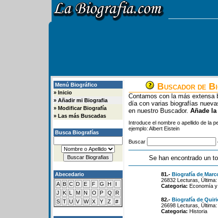
Buscador de Bi
Menú Biográfico
»
Inicio
Contamos con la más extensa b
»
Añadir mi Biografia
día con varias biografías nue
»
Modificar Biografía
en nuestro Buscador.
Añade la
»
Las más Buscadas
Introduce el nombre o apellido de la 
ejemplo: Albert Eistein
Busca Biografías
Buscar
Se han encontrado un to
Abecedario
81.-
Biografía de Marc
26832 Lecturas, Última:
A
B
C
D
E
F
G
H
I
Categoria:
Economía y 
J
K
L
M
N
O
P
Q
R
82.-
Biografía de Quir
S
T
U
V
W
X
Y
Z
#
26698 Lecturas, Última:
Categoria:
Historia