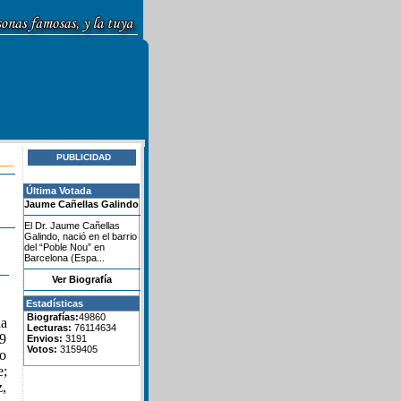
PUBLICIDAD
Última Votada
Jaume Cañellas Galindo
El Dr. Jaume Cañellas
Galindo, nació en el barrio
del “Poble Nou” en
Barcelona (Espa...
Ver Biografía
Estadísticas
Biografías:
49860
la
Lecturas:
76114634
09
Envios:
3191
Votos:
3159405
o
e;
,