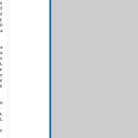
lo
el
de
 y
zó
la
pa
as
to
i,
de
de
or
de
os
6
r,
ú,
io