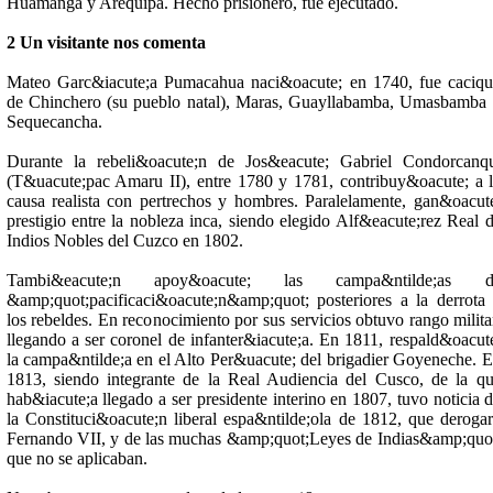
Huamanga y Arequipa. Hecho prisionero, fue ejecutado.
2 Un visitante nos comenta
Mateo Garc&iacute;a Pumacahua naci&oacute; en 1740, fue caciq
de Chinchero (su pueblo natal), Maras, Guayllabamba, Umasbamba
Sequecancha.
Durante la rebeli&oacute;n de Jos&eacute; Gabriel Condorcanq
(T&uacute;pac Amaru II), entre 1780 y 1781, contribuy&oacute; a 
causa realista con pertrechos y hombres. Paralelamente, gan&oacut
prestigio entre la nobleza inca, siendo elegido Alf&eacute;rez Real 
Indios Nobles del Cuzco en 1802.
Tambi&eacute;n apoy&oacute; las campa&ntilde;as d
&amp;quot;pacificaci&oacute;n&amp;quot; posteriores a la derrota
los rebeldes. En reconocimiento por sus servicios obtuvo rango milita
llegando a ser coronel de infanter&iacute;a. En 1811, respald&oacut
la campa&ntilde;a en el Alto Per&uacute; del brigadier Goyeneche. 
1813, siendo integrante de la Real Audiencia del Cusco, de la q
hab&iacute;a llegado a ser presidente interino en 1807, tuvo noticia 
la Constituci&oacute;n liberal espa&ntilde;ola de 1812, que deroga
Fernando VII, y de las muchas &amp;quot;Leyes de Indias&amp;quo
que no se aplicaban.