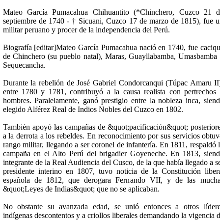
Mateo García Pumacahua Chihuantito (*Chinchero, Cuzco 21 d
septiembre de 1740 - † Sicuani, Cuzco 17 de marzo de 1815), fue 
militar peruano y procer de la independencia del Perú.
Biografía [editar]Mateo García Pumacahua nació en 1740, fue caciq
de Chinchero (su pueblo natal), Maras, Guayllabamba, Umasbamba
Sequecancha.
Durante la rebelión de José Gabriel Condorcanqui (Túpac Amaru II
entre 1780 y 1781, contribuyó a la causa realista con pertrechos
hombres. Paralelamente, ganó prestigio entre la nobleza inca, sien
elegido Alférez Real de Indios Nobles del Cuzco en 1802.
También apoyó las campañas de &quot;pacificación&quot; posterior
a la derrota a los rebeldes. En reconocimiento por sus servicios obtu
rango militar, llegando a ser coronel de infantería. En 1811, respaldó 
campaña en el Alto Perú del brigadier Goyeneche. En 1813, sien
integrante de la Real Audiencia del Cusco, de la que había llegado a s
presidente interino en 1807, tuvo noticia de la Constitución liber
española de 1812, que derogara Fernando VII, y de las mucha
&quot;Leyes de Indias&quot; que no se aplicaban.
No obstante su avanzada edad, se unió entonces a otros líder
indígenas descontentos y a criollos liberales demandando la vigencia 