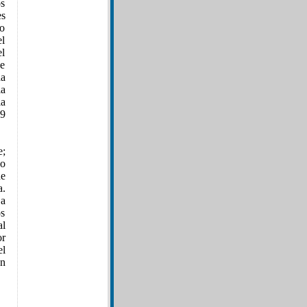
os
es
to
el
el
e
a
ia
ia
 9
e;
co
de
a.
 a
os
al
or
l
en