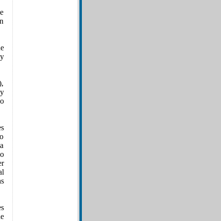
e
un
ue
 y
),
 y
do
es
vo
la
do
er
al
s
es
de