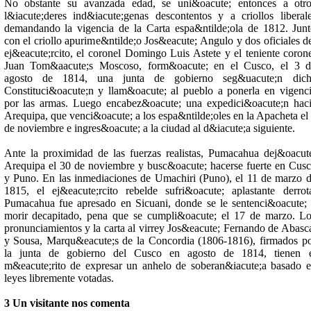
No obstante su avanzada edad, se uni&oacute; entonces a otr
l&iacute;deres ind&iacute;genas descontentos y a criollos liberal
demandando la vigencia de la Carta espa&ntilde;ola de 1812. Jun
con el criollo apurime&ntilde;o Jos&eacute; Angulo y dos oficiales d
ej&eacute;rcito, el coronel Domingo Luis Astete y el teniente coron
Juan Tom&aacute;s Moscoso, form&oacute; en el Cusco, el 3 d
agosto de 1814, una junta de gobierno seg&uacute;n dich
Constituci&oacute;n y llam&oacute; al pueblo a ponerla en vigenc
por las armas. Luego encabez&oacute; una expedici&oacute;n hac
Arequipa, que venci&oacute; a los espa&ntilde;oles en la Apacheta el
de noviembre e ingres&oacute; a la ciudad al d&iacute;a siguiente.
Ante la proximidad de las fuerzas realistas, Pumacahua dej&oacut
Arequipa el 30 de noviembre y busc&oacute; hacerse fuerte en Cus
y Puno. En las inmediaciones de Umachiri (Puno), el 11 de marzo 
1815, el ej&eacute;rcito rebelde sufri&oacute; aplastante derrot
Pumacahua fue apresado en Sicuani, donde se le sentenci&oacute;
morir decapitado, pena que se cumpli&oacute; el 17 de marzo. L
pronunciamientos y la carta al virrey Jos&eacute; Fernando de Abasc
y Sousa, Marqu&eacute;s de la Concordia (1806-1816), firmados p
la junta de gobierno del Cusco en agosto de 1814, tienen e
m&eacute;rito de expresar un anhelo de soberan&iacute;a basado 
leyes libremente votadas.
3 Un visitante nos comenta