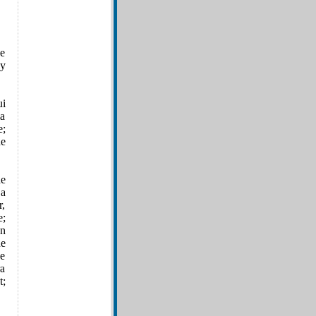
ue
 y
ui
la
e;
de
e
 a
r,
e;
En
ue
de
ra
t;