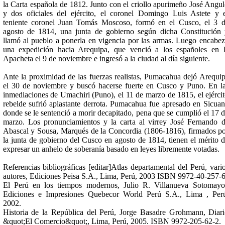
la Carta española de 1812. Junto con el criollo apurimeño José Angu
y dos oficiales del ejército, el coronel Domingo Luis Astete y 
teniente coronel Juan Tomás Moscoso, formó en el Cusco, el 3 
agosto de 1814, una junta de gobierno según dicha Constitución
llamó al pueblo a ponerla en vigencia por las armas. Luego encabe
una expedición hacia Arequipa, que venció a los españoles en 
Apacheta el 9 de noviembre e ingresó a la ciudad al día siguiente.
Ante la proximidad de las fuerzas realistas, Pumacahua dejó Arequi
el 30 de noviembre y buscó hacerse fuerte en Cusco y Puno. En l
inmediaciones de Umachiri (Puno), el 11 de marzo de 1815, el ejérci
rebelde sufrió aplastante derrota. Pumacahua fue apresado en Sicuan
donde se le sentenció a morir decapitado, pena que se cumplió el 17 
marzo. Los pronunciamientos y la carta al virrey José Fernando 
Abascal y Sousa, Marqués de la Concordia (1806-1816), firmados p
la junta de gobierno del Cusco en agosto de 1814, tienen el mérito 
expresar un anhelo de soberanía basado en leyes libremente votadas.
Referencias bibliográficas [editar]Atlas departamental del Perú, vari
autores, Ediciones Peisa S.A., Lima, Perú, 2003 ISBN 9972-40-257-
El Perú en los tiempos modernos, Julio R. Villanueva Sotomayo
Ediciones e Impresiones Quebecor World Perú S.A., Lima , Per
2002.
Historia de la República del Perú, Jorge Basadre Grohmann, Diar
&quot;El Comercio&quot;, Lima, Perú, 2005. ISBN 9972-205-62-2.