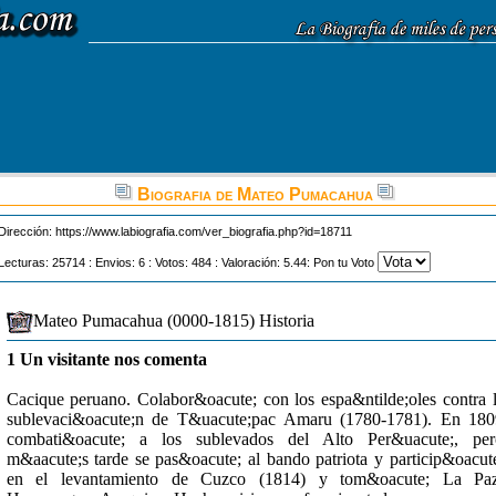
Biografia de Mateo Pumacahua
Dirección:
https://www.labiografia.com/ver_biografia.php?id=18711
Lecturas: 25714 : Envios: 6 : Votos: 484 : Valoración: 5.44: Pon tu Voto
Mateo Pumacahua (0000-1815) Historia
1 Un visitante nos comenta
Cacique peruano. Colabor&oacute; con los espa&ntilde;oles contra 
sublevaci&oacute;n de T&uacute;pac Amaru (1780-1781). En 18
combati&oacute; a los sublevados del Alto Per&uacute;, per
m&aacute;s tarde se pas&oacute; al bando patriota y particip&oacut
en el levantamiento de Cuzco (1814) y tom&oacute; La Paz