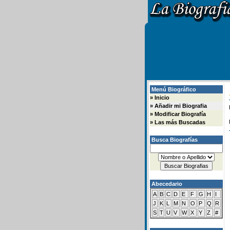
Menú Biográfico
»
Inicio
»
Añadir mi Biografia
»
Modificar Biografía
»
Las más Buscadas
Busca Biografías
Abecedario
A
B
C
D
E
F
G
H
I
J
K
L
M
N
O
P
Q
R
S
T
U
V
W
X
Y
Z
#