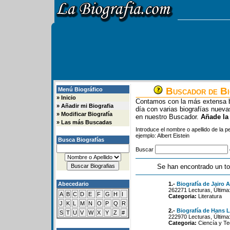
Buscador de Bi
Menú Biográfico
»
Inicio
Contamos con la más extensa b
»
Añadir mi Biografia
día con varias biografías nue
»
Modificar Biografía
en nuestro Buscador.
Añade la
»
Las más Buscadas
Introduce el nombre o apellido de la 
ejemplo: Albert Eistein
Busca Biografías
Buscar
Se han encontrado un to
Abecedario
1.-
Biografía de Jairo 
262271 Lecturas, Última
A
B
C
D
E
F
G
H
I
Categoria:
Literatura
J
K
L
M
N
O
P
Q
R
2.-
Biografía de Hans 
S
T
U
V
W
X
Y
Z
#
222970 Lecturas, Última
Categoria:
Ciencía y Te