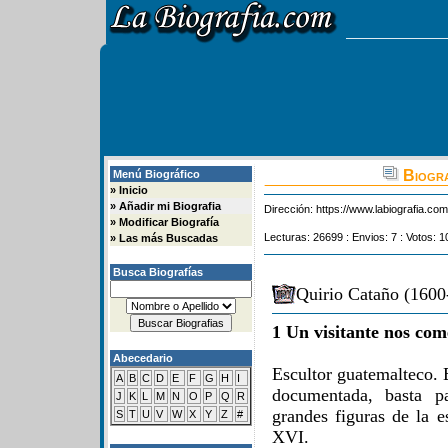
Biogra
Menú Biográfico
»
Inicio
»
Añadir mi Biografia
Dirección:
https://www.labiografia.co
»
Modificar Biografía
Lecturas: 26699 : Envios: 7 : Votos: 1
»
Las más Buscadas
Busca Biografías
Quirio Cataño (1600
1 Un visitante nos com
Abecedario
Escultor guatemalteco. 
A
B
C
D
E
F
G
H
I
documentada, basta p
J
K
L
M
N
O
P
Q
R
grandes figuras de la e
S
T
U
V
W
X
Y
Z
#
XVI.