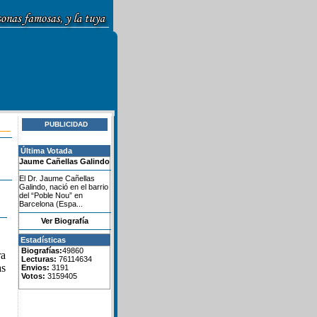
PUBLICIDAD
Última Votada
Jaume Cañellas Galindo
El Dr. Jaume Cañellas
Galindo, nació en el barrio
del “Poble Nou” en
Barcelona (Espa...
Ver Biografía
Estadísticas
Biografías:
49860
ra
Lecturas:
76114634
as
Envios:
3191
Votos:
3159405