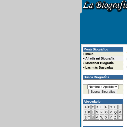
Menú Biográfico
»
Inicio
»
Añadir mi Biografia
»
Modificar Biografía
»
Las más Buscadas
Busca Biografías
Abecedario
A
B
C
D
E
F
G
H
I
J
K
L
M
N
O
P
Q
R
S
T
U
V
W
X
Y
Z
#