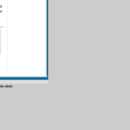
la
de
de edad.