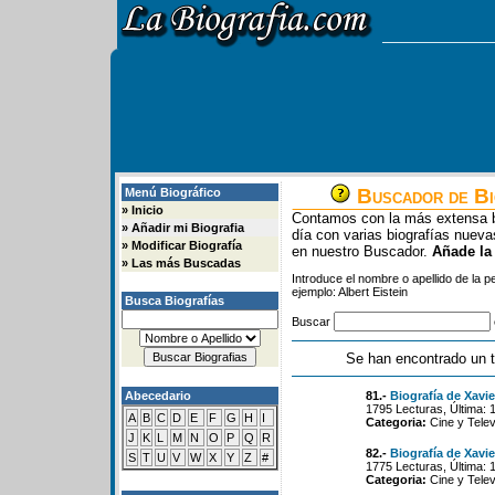
Buscador de Bi
Menú Biográfico
»
Inicio
Contamos con la más extensa b
»
Añadir mi Biografia
día con varias biografías nue
»
Modificar Biografía
en nuestro Buscador.
Añade la
»
Las más Buscadas
Introduce el nombre o apellido de la 
ejemplo: Albert Eistein
Busca Biografías
Buscar
Se han encontrado un t
Abecedario
81.-
Biografía de Xavier
1795 Lecturas, Última: 
A
B
C
D
E
F
G
H
I
Categoria:
Cine y Telev
J
K
L
M
N
O
P
Q
R
82.-
Biografía de Xavie
S
T
U
V
W
X
Y
Z
#
1775 Lecturas, Última: 
Categoria:
Cine y Telev