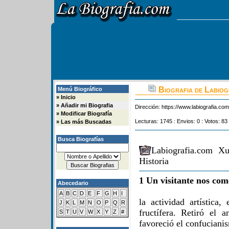
Biografia de Labiog
Menú Biográfico
»
Inicio
»
Añadir mi Biografia
Dirección:
https://www.labiografia.co
»
Modificar Biografía
Lecturas: 1745 : Envios: 0 : Votos: 83
»
Las más Buscadas
Busca Biografías
Labiografia.com X
Historia
1 Un visitante nos com
Abecedario
A
B
C
D
E
F
G
H
I
la actividad artística,
J
K
L
M
N
O
P
Q
R
fructífera. Retiró el 
S
T
U
V
W
X
Y
Z
#
favoreció el confucianis