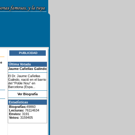
PUBLICIDAD
de
Última Votada
Jaume Cañellas Galindo
El Dr. Jaume Cañellas
Galindo, nació en el barrio
del “Poble Nou” en
Barcelona (Espa...
Ver Biografía
Estadísticas
Biografías:
49860
Lecturas:
76114634
Envios:
3191
Votos:
3159405