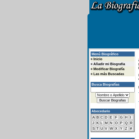
Menú Biográfico
»
Inicio
»
Añadir mi Biografia
»
Modificar Biografía
»
Las más Buscadas
Busca Biografías
Abecedario
A
B
C
D
E
F
G
H
I
J
K
L
M
N
O
P
Q
R
S
T
U
V
W
X
Y
Z
#