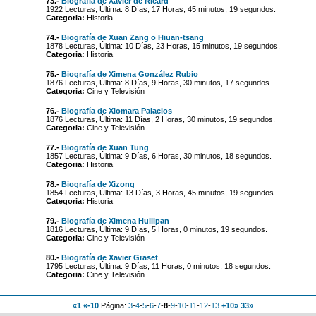
73.-
Biografía de Xavier de Ricard
1922 Lecturas, Última: 8 Días, 17 Horas, 45 minutos, 19 segundos.
Categoria:
Historia
74.-
Biografía de Xuan Zang o Hiuan-tsang
1878 Lecturas, Última: 10 Días, 23 Horas, 15 minutos, 19 segundos.
Categoria:
Historia
75.-
Biografía de Ximena González Rubio
1876 Lecturas, Última: 8 Días, 9 Horas, 30 minutos, 17 segundos.
Categoria:
Cine y Televisión
76.-
Biografía de Xiomara Palacios
1876 Lecturas, Última: 11 Días, 2 Horas, 30 minutos, 19 segundos.
Categoria:
Cine y Televisión
77.-
Biografía de Xuan Tung
1857 Lecturas, Última: 9 Días, 6 Horas, 30 minutos, 18 segundos.
Categoria:
Historia
78.-
Biografía de Xizong
1854 Lecturas, Última: 13 Días, 3 Horas, 45 minutos, 19 segundos.
Categoria:
Historia
79.-
Biografía de Ximena Huilipan
1816 Lecturas, Última: 9 Días, 5 Horas, 0 minutos, 19 segundos.
Categoria:
Cine y Televisión
80.-
Biografía de Xavier Graset
1795 Lecturas, Última: 9 Días, 11 Horas, 0 minutos, 18 segundos.
Categoria:
Cine y Televisión
«1
«-10
Página:
3
-
4
-
5
-
6
-
7
-
8
-
9
-
10
-
11
-
12
-
13
+10»
33»