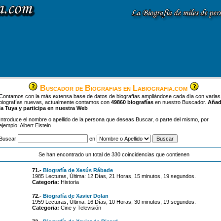
Buscador de Biografias en Labiografia.com
Contamos con la más extensa base de datos de biografías ampliándose cada día con varias
biografías nuevas, actualmente contamos con
49860 biografías
en nuestro Buscador.
Aña
la Tuya y participa en nuestra Web
Introduce el nombre o apellido de la persona que deseas Buscar, o parte del mismo, por
ejemplo: Albert Eistein
Buscar
en
Se han encontrado un total de 330 coincidencias que contienen
71.-
Biografía de Xesús Rábade
1985 Lecturas, Última: 12 Días, 21 Horas, 15 minutos, 19 segundos.
Categoria:
Historia
72.-
Biografía de Xavier Dolan
1959 Lecturas, Última: 16 Días, 10 Horas, 30 minutos, 19 segundos.
Categoria:
Cine y Televisión