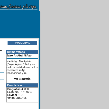
PUBLICIDAD
de
Última Votada
Jairo AnÃ­bal NiÃ±o
NaciÃ³ en MoniquirÃ¡
(BoyacÃ¡) en 1941 y es
en la actualidad uno de los
escritores mÃ¡s
reconocidos y re...
Ver Biografía
Estadísticas
Biografías:
49860
Lecturas:
76114634
Envios:
3191
Votos:
3159405