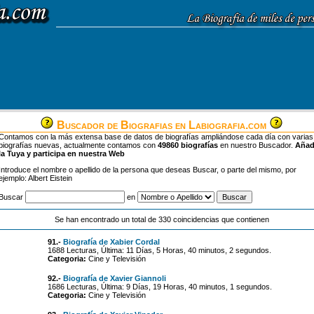
Buscador de Biografias en Labiografia.com
Contamos con la más extensa base de datos de biografías ampliándose cada día con varias
biografías nuevas, actualmente contamos con
49860 biografías
en nuestro Buscador.
Aña
la Tuya y participa en nuestra Web
Introduce el nombre o apellido de la persona que deseas Buscar, o parte del mismo, por
ejemplo: Albert Eistein
Buscar
en
Se han encontrado un total de 330 coincidencias que contienen
91.-
Biografía de Xabier Cordal
1688 Lecturas, Última: 11 Días, 5 Horas, 40 minutos, 2 segundos.
Categoria:
Cine y Televisión
92.-
Biografía de Xavier Giannoli
1686 Lecturas, Última: 9 Días, 19 Horas, 40 minutos, 1 segundos.
Categoria:
Cine y Televisión