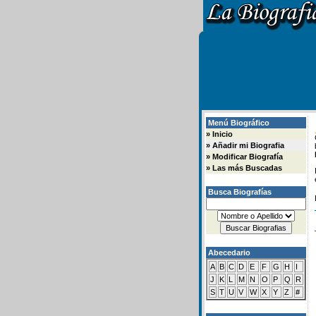
Menú Biográfico
»
Inicio
»
Añadir mi Biografia
»
Modificar Biografía
»
Las más Buscadas
Busca Biografías
Abecedario
A
B
C
D
E
F
G
H
I
J
K
L
M
N
O
P
Q
R
S
T
U
V
W
X
Y
Z
#