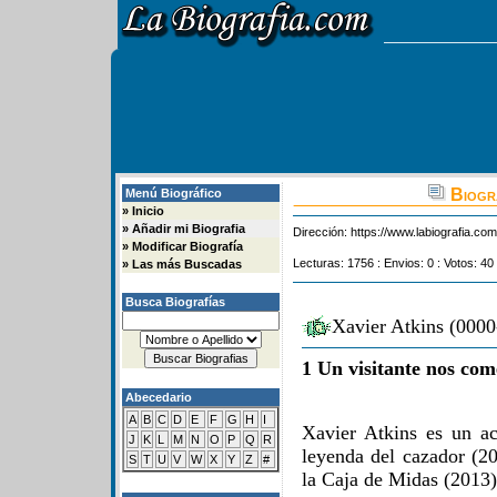
Biogra
Menú Biográfico
»
Inicio
»
Añadir mi Biografia
Dirección:
https://www.labiografia.co
»
Modificar Biografía
Lecturas: 1756 : Envios: 0 : Votos: 40
»
Las más Buscadas
Busca Biografías
Xavier Atkins (0000
1 Un visitante nos com
Abecedario
A
B
C
D
E
F
G
H
I
Xavier Atkins es un ac
J
K
L
M
N
O
P
Q
R
leyenda del cazador (2
S
T
U
V
W
X
Y
Z
#
la Caja de Midas (2013)