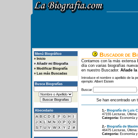
Buscador de Bi
Menú Biográfico
»
Inicio
Contamos con la más extensa b
»
Añadir mi Biografia
día con varias biografías nue
»
Modificar Biografía
en nuestro Buscador.
Añade la
»
Las más Buscadas
Introduce el nombre o apellido de la 
ejemplo: Albert Eistein
Busca Biografías
Buscar
Se han encontrado un t
Abecedario
1.-
Biografía de Luis 
47155 Lecturas, Última:
A
B
C
D
E
F
G
H
I
Categoria:
Economía y 
J
K
L
M
N
O
P
Q
R
2.-
Biografía de Maxim
S
T
U
V
W
X
Y
Z
#
46475 Lecturas, Última:
Categoria:
Economía y 