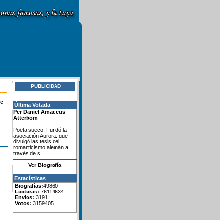
PUBLICIDAD
de
Última Votada
Per Daniel Amadeus
Atterbom
Poeta sueco. Fundó la
asociación Aurora, que
divulgó las tesis del
romanticismo alemán a
través de s...
Ver Biografía
Estadísticas
Biografías:
49860
Lecturas:
76114634
Envios:
3191
Votos:
3159405