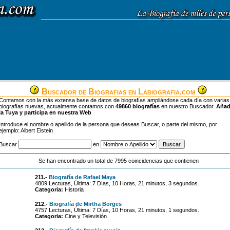
Buscador de Biografias en Labiografia.com
Contamos con la más extensa base de datos de biografías ampliándose cada día con varias
biografías nuevas, actualmente contamos con
49860 biografías
en nuestro Buscador.
Aña
la Tuya y participa en nuestra Web
Introduce el nombre o apellido de la persona que deseas Buscar, o parte del mismo, por
ejemplo: Albert Eistein
Buscar
en
Se han encontrado un total de 7995 coincidencias que contienen
211.-
Biografía de Rafael Maya
4809 Lecturas, Última: 7 Días, 10 Horas, 21 minutos, 3 segundos.
Categoria:
Historia
212.-
Biografía de Mirtha Borges
4757 Lecturas, Última: 7 Días, 10 Horas, 21 minutos, 1 segundos.
Categoria:
Cine y Televisión