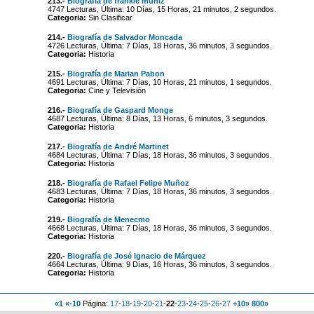
213.-
Biografía de frankie muniz
4747 Lecturas, Última: 10 Días, 15 Horas, 21 minutos, 2 segundos.
Categoria:
Sin Clasificar
214.-
Biografía de Salvador Moncada
4726 Lecturas, Última: 7 Días, 18 Horas, 36 minutos, 3 segundos.
Categoria:
Historia
215.-
Biografía de Marian Pabon
4691 Lecturas, Última: 7 Días, 10 Horas, 21 minutos, 1 segundos.
Categoria:
Cine y Televisión
216.-
Biografía de Gaspard Monge
4687 Lecturas, Última: 8 Días, 13 Horas, 6 minutos, 3 segundos.
Categoria:
Historia
217.-
Biografía de André Martinet
4684 Lecturas, Última: 7 Días, 18 Horas, 36 minutos, 3 segundos.
Categoria:
Historia
218.-
Biografía de Rafael Felipe Muñoz
4683 Lecturas, Última: 7 Días, 18 Horas, 36 minutos, 3 segundos.
Categoria:
Historia
219.-
Biografía de Menecmo
4668 Lecturas, Última: 7 Días, 18 Horas, 36 minutos, 3 segundos.
Categoria:
Historia
220.-
Biografía de José Ignacio de Márquez
4664 Lecturas, Última: 9 Días, 16 Horas, 36 minutos, 3 segundos.
Categoria:
Historia
«1
«-10
Página:
17
-
18
-
19
-
20
-
21
-
22
-
23
-
24
-
25
-
26
-
27
+10»
800»