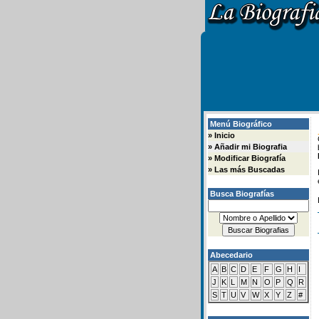
Menú Biográfico
»
Inicio
»
Añadir mi Biografia
»
Modificar Biografía
»
Las más Buscadas
Busca Biografías
Abecedario
A
B
C
D
E
F
G
H
I
J
K
L
M
N
O
P
Q
R
S
T
U
V
W
X
Y
Z
#