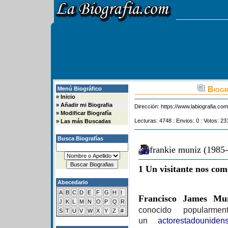
Biogra
Menú Biográfico
»
Inicio
»
Añadir mi Biografia
Dirección:
https://www.labiografia.co
»
Modificar Biografía
Lecturas: 4748 : Envios: 0 : Votos: 23
»
Las más Buscadas
Busca Biografías
frankie muniz (1985-
1 Un visitante nos com
Abecedario
A
B
C
D
E
F
G
H
I
Francisco James Mu
J
K
L
M
N
O
P
Q
R
conocido popular
S
T
U
V
W
X
Y
Z
#
un
actor
estadouniden