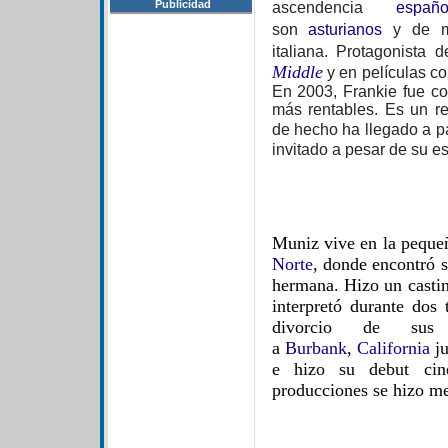
Publicidad
ascendencia
españo
son
asturianos
y de ma
italiana.
Protagonista de
Middle
y en películas 
En 2003, Frankie fue co
más rentables. Es un re
de hecho ha llegado a p
invitado a pesar de su es
Muniz vive en la peque
Norte
, donde encontró s
hermana. Hizo un casti
interpretó durante dos
divorcio de sus
a
Burbank
,
California
ju
e hizo su debut cine
producciones se hizo m