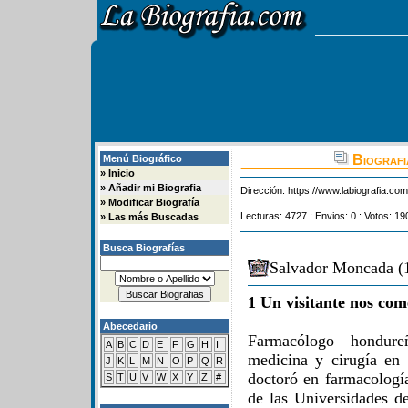
Biografi
Menú Biográfico
»
Inicio
»
Añadir mi Biografia
Dirección:
https://www.labiografia.co
»
Modificar Biografía
Lecturas: 4727 : Envios: 0 : Votos: 19
»
Las más Buscadas
Busca Biografías
Salvador Moncada (1
1 Un visitante nos com
Abecedario
Farmacólogo hondure
A
B
C
D
E
F
G
H
I
medicina y cirugía en
J
K
L
M
N
O
P
Q
R
doctoró en farmacologí
S
T
U
V
W
X
Y
Z
#
de las Universidades d