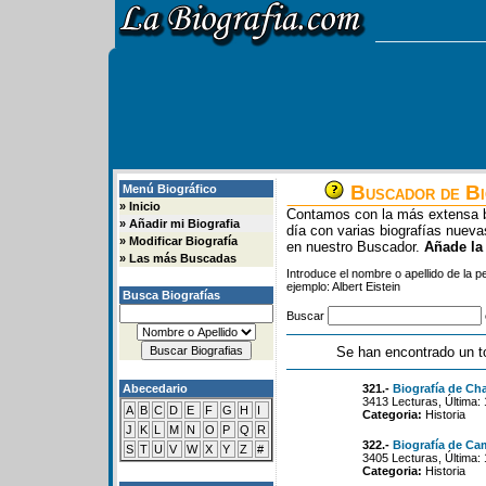
Buscador de Bi
Menú Biográfico
»
Inicio
Contamos con la más extensa b
»
Añadir mi Biografia
día con varias biografías nue
»
Modificar Biografía
en nuestro Buscador.
Añade la
»
Las más Buscadas
Introduce el nombre o apellido de la 
ejemplo: Albert Eistein
Busca Biografías
Buscar
Se han encontrado un t
Abecedario
321.-
Biografía de Cha
3413 Lecturas, Última:
A
B
C
D
E
F
G
H
I
Categoria:
Historia
J
K
L
M
N
O
P
Q
R
322.-
Biografía de Ca
S
T
U
V
W
X
Y
Z
#
3405 Lecturas, Última:
Categoria:
Historia