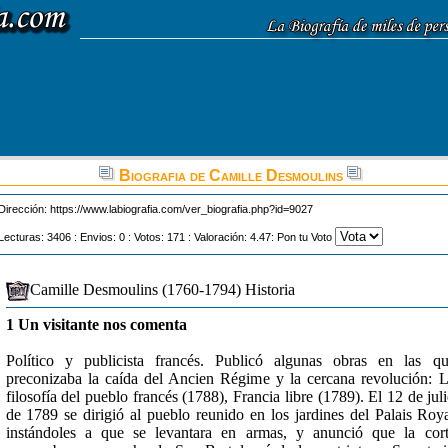
Biografia de Camille Desmoulins
Dirección:
https://www.labiografia.com/ver_biografia.php?id=9027
Lecturas: 3406 : Envios: 0 : Votos: 171 : Valoración: 4.47: Pon tu Voto
Camille Desmoulins (1760-1794) Historia
1 Un visitante nos comenta
Político y publicista francés. Publicó algunas obras en las q
preconizaba la caída del Ancien Régime y la cercana revolución: 
filosofía del pueblo francés (1788), Francia libre (1789). El 12 de jul
de 1789 se dirigió al pueblo reunido en los jardines del Palais Roy
instándoles a que se levantara en armas, y anunció que la cor