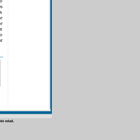
io
os
x
de
ue
ón
 o
or
de edad.