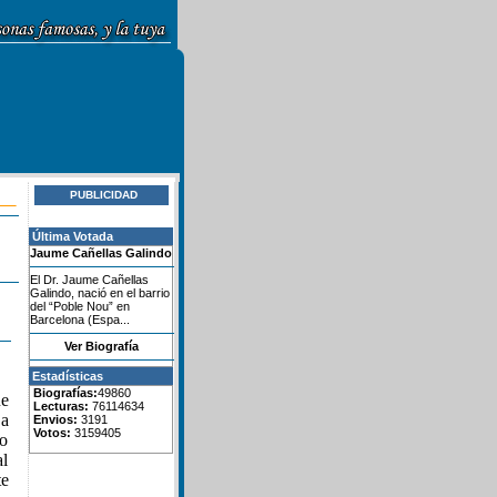
PUBLICIDAD
Última Votada
Jaume Cañellas Galindo
El Dr. Jaume Cañellas
Galindo, nació en el barrio
del “Poble Nou” en
Barcelona (Espa...
Ver Biografía
Estadísticas
Biografías:
49860
ue
Lecturas:
76114634
La
Envios:
3191
Votos:
3159405
io
al
te