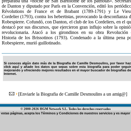
preparaba una «noche de San Bartolomé de los patriotas». Secretar
de Danton y diputado por París en la Convención, editó los periódic
Révolutions de France et de Brabant (1789-1791) y Le Vieu
Cordelier (1793), contra los hebertistas, provocando la desconfianza 
Robespierre. Cofundó, con Danton, el club de los Cordeliers, en el q
destacó por sus discursos, que ejercieron gran influjo sobre la opini
revolucionaria. Atacó a los girondinos en su obra Revolución
Historia de los Brissotinos (1793). Condenado a la última pena p
Robespierre, murió guillotinado.
Si conoces algún dato más de la Biografia de Camille Desmoulins, por favor haz
click aquí y añade los datos que sepas sobre esta biografía para poder seguir
mejorando y ofreciendo mejores resultados en el mayor buscador de biografías de
Internet.
[
Enviarle la Biografia de Camille Desmoulins a un amig@
]
© 2000-2026 HGM Network S.L. Todos los derechos reservados
ar estas páginas, acepta los
Términos y Condiciones de nuestros servicios
y es mayor 