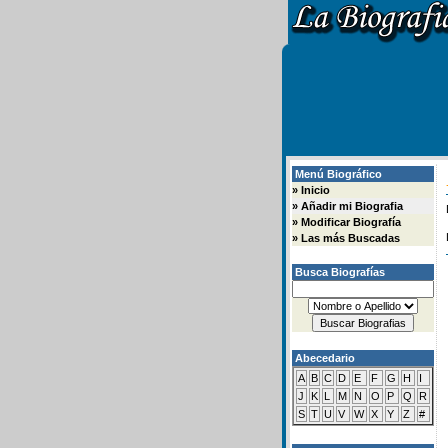
Menú Biográfico
»
Inicio
»
Añadir mi Biografia
»
Modificar Biografía
»
Las más Buscadas
Busca Biografías
Abecedario
A
B
C
D
E
F
G
H
I
J
K
L
M
N
O
P
Q
R
S
T
U
V
W
X
Y
Z
#