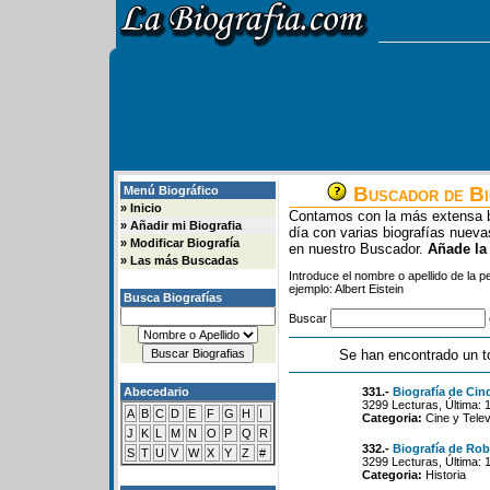
Buscador de Bi
Menú Biográfico
»
Inicio
Contamos con la más extensa b
»
Añadir mi Biografia
día con varias biografías nue
»
Modificar Biografía
en nuestro Buscador.
Añade la
»
Las más Buscadas
Introduce el nombre o apellido de la 
ejemplo: Albert Eistein
Busca Biografías
Buscar
Se han encontrado un t
Abecedario
331.-
Biografía de Ci
3299 Lecturas, Última: 
A
B
C
D
E
F
G
H
I
Categoria:
Cine y Telev
J
K
L
M
N
O
P
Q
R
332.-
Biografía de Ro
S
T
U
V
W
X
Y
Z
#
3299 Lecturas, Última: 
Categoria:
Historia