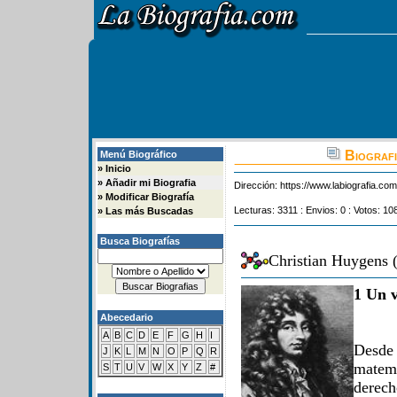
Biografi
Menú Biográfico
»
Inicio
»
Añadir mi Biografia
Dirección:
https://www.labiografia.co
»
Modificar Biografía
Lecturas: 3311 : Envios: 0 : Votos: 10
»
Las más Buscadas
Busca Biografías
Christian Huygens 
1 Un v
Abecedario
A
B
C
D
E
F
G
H
I
Desde
J
K
L
M
N
O
P
Q
R
matemá
S
T
U
V
W
X
Y
Z
#
derech