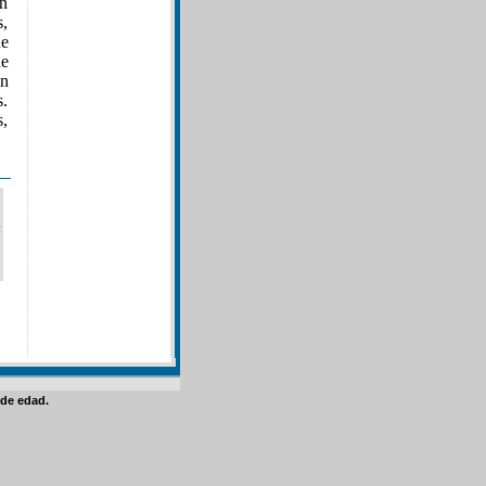
en
s,
de
ue
un
s.
s,
de edad.