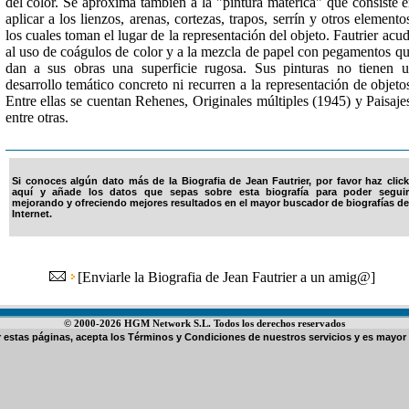
del color. Se aproxima también a la "pintura matérica" que consiste 
aplicar a los lienzos, arenas, cortezas, trapos, serrín y otros elemento
los cuales toman el lugar de la representación del objeto. Fautrier acu
al uso de coágulos de color y a la mezcla de papel con pegamentos q
dan a sus obras una superficie rugosa. Sus pinturas no tienen 
desarrollo temático concreto ni recurren a la representación de objeto
Entre ellas se cuentan Rehenes, Originales múltiples (1945) y Paisaje
entre otras.
Si conoces algún dato más de la Biografia de Jean Fautrier, por favor haz click
aquí y añade los datos que sepas sobre esta biografía para poder seguir
mejorando y ofreciendo mejores resultados en el mayor buscador de biografías de
Internet.
[
Enviarle la Biografia de Jean Fautrier a un amig@
]
© 2000-2026 HGM Network S.L. Todos los derechos reservados
ar estas páginas, acepta los
Términos y Condiciones de nuestros servicios
y es mayor 