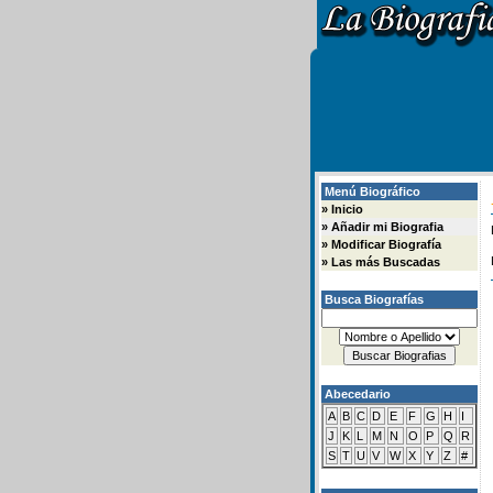
Menú Biográfico
»
Inicio
»
Añadir mi Biografia
»
Modificar Biografía
»
Las más Buscadas
Busca Biografías
Abecedario
A
B
C
D
E
F
G
H
I
J
K
L
M
N
O
P
Q
R
S
T
U
V
W
X
Y
Z
#