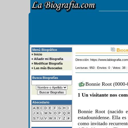
Biogr
Menú Biográfico
»
Inicio
»
Añadir mi Biografia
Dirección:
https://www.labiografia.co
»
Modificar Biografía
Lecturas: 950 : Envios: 0 : Votos: 38 :
»
Las más Buscadas
Busca Biografías
Bonnie Root (0000-0
1 Un visitante nos com
Abecedario
A
B
C
D
E
F
G
H
I
Bonnie Root (nacido e
J
K
L
M
N
O
P
Q
R
estadounidense. Ella es
S
T
U
V
W
X
Y
Z
#
como invitado recurren