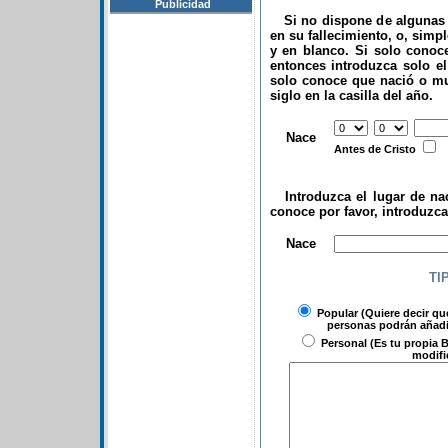
Publicidad
Si no dispone de algunas d
en su fallecimiento, o, simp
y en blanco. Si solo conoce
entonces introduzca solo el 
solo conoce que nació o mu
siglo en la casilla del año.
.
Nace
Antes de Cristo
Introduzca el lugar de nac
conoce por favor, introduzc
.
Nace
TI
Popular
(Quiere decir qu
personas podrán añadir
Personal
(Es tu propia B
modifi