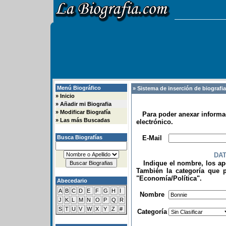
Menú Biográfico
» Sistema de inserción de biografi
»
Inicio
»
Añadir mi Biografia
»
Modificar Biografía
Para poder anexar informac
»
Las más Buscadas
electrónico.
.
Busca Biografías
E-Mail
DA
Indique el nombre, los apel
También la categoría que p
"Economía/Política".
Abecedario
.
A
B
C
D
E
F
G
H
I
Nombre
J
K
L
M
N
O
P
Q
R
S
T
U
V
W
X
Y
Z
#
Categoría