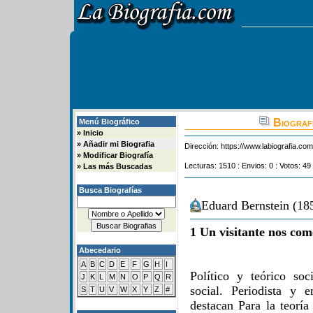
Biografi
Menú Biográfico
»
Inicio
»
Añadir mi Biografia
Dirección:
https://www.labiografia.co
»
Modificar Biografía
Lecturas: 1510 : Envios: 0 : Votos: 49
»
Las más Buscadas
Busca Biografías
Eduard Bernstein (18
1 Un visitante nos com
Abecedario
A
B
C
D
E
F
G
H
I
Político y teórico soc
J
K
L
M
N
O
P
Q
R
social. Periodista y 
S
T
U
V
W
X
Y
Z
#
destacan Para la teoría