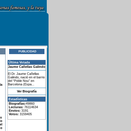
PUBLICIDAD
Última Votada
Jaume Cañellas Galindo
El Dr. Jaume Cañellas
Galindo, nació en el barrio
del “Poble Nou” en
Barcelona (Espa...
la
Ver Biografía
Estadísticas
Biografías:
49860
Lecturas:
76114634
Envios:
3191
Votos:
3159405
su
lo
el
do