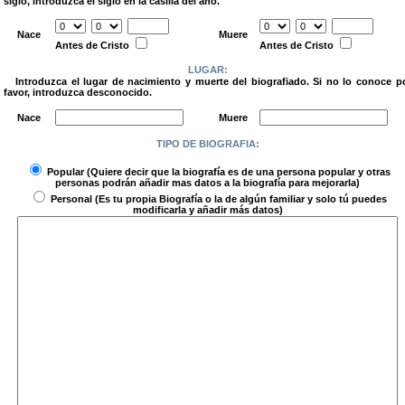
siglo, introduzca el siglo en la casilla del año.
.
Nace
Muere
Antes de Cristo
Antes de Cristo
LUGAR:
Introduzca el lugar de nacimiento y muerte del biografiado. Si no lo conoce p
favor, introduzca desconocido.
.
Nace
Muere
TIPO DE BIOGRAFIA:
.
Popular
(Quiere decir que la biografía es de una persona popular y otras
personas podrán añadir mas datos a la biografía para mejorarla)
Personal
(Es tu propia Biografía o la de algún familiar y solo tú puedes
modificarla y añadir más datos)