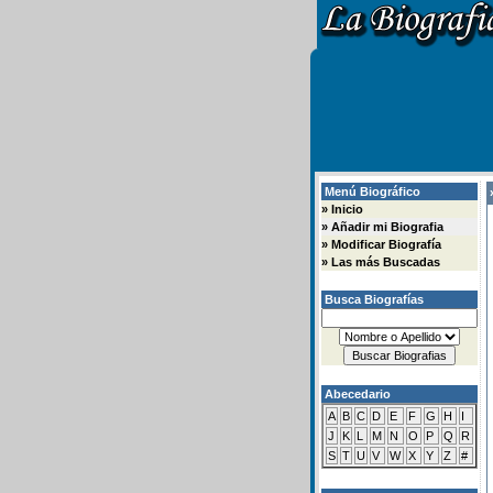
Menú Biográfico
»
»
Inicio
»
Añadir mi Biografia
»
Modificar Biografía
»
Las más Buscadas
Busca Biografías
Abecedario
A
B
C
D
E
F
G
H
I
J
K
L
M
N
O
P
Q
R
S
T
U
V
W
X
Y
Z
#