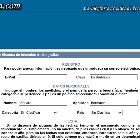
 Sistema de inserción de biografias
REGISTRO:
Para poder anexar información, es necesario que introduzca su correo electrónico.
.
E-Mail
Clave
DATOS PERSONALES:
Indique el nombre, los apellidos, y el país de la persona biografíada. También 
categoría que pertenece. Ej: Si es un político seleccione "Economía/Política".
.
Nombre
Apellidos
Categoría
País
FECHA:
Si no dispone de algunas de las fechas, tanto en el nacimiento como en 
fallecimiento, o, simplemente, no ha muerto, deje las casillas en 0 y en blanco. Si so
conoce el año, pero no las fechas con exactitud, entonces introduzca solo el año y 
resto de casillas déjelas en 0. Si solo conoce que nació o murió en un determina