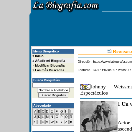
Biografia
Menú Biográfico
»
Inicio
»
Añadir mi Biografia
Dirección:
https://www.labiografia.co
»
Modificar Biografía
Lecturas: 1324 : Envios: 0 : Votos: 47
»
Las más Buscadas
Busca Biografías
Johnny Weissm
Espectáculos
1 Un v
Abecedario
A
B
C
D
E
F
G
H
I
J
K
L
M
N
O
P
Q
R
Actor
S
T
U
V
W
X
Y
Z
#
ascen