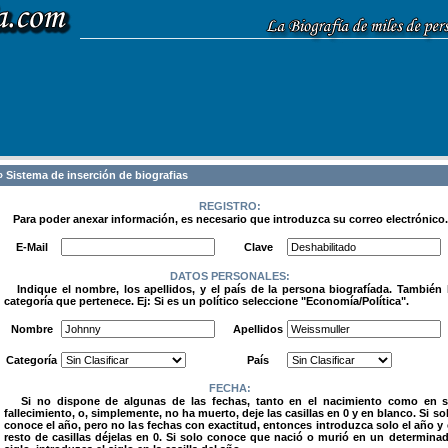
 Sistema de inserción de biografias
REGISTRO:
Para poder anexar información, es necesario que introduzca su correo electrónico.
.
E-Mail
Clave
DATOS PERSONALES:
Indique el nombre, los apellidos, y el país de la persona biografíada. También 
categoría que pertenece. Ej: Si es un político seleccione "Economía/Política".
.
Nombre
Apellidos
Categoría
País
FECHA:
Si no dispone de algunas de las fechas, tanto en el nacimiento como en 
fallecimiento, o, simplemente, no ha muerto, deje las casillas en 0 y en blanco. Si so
conoce el año, pero no las fechas con exactitud, entonces introduzca solo el año y 
resto de casillas déjelas en 0. Si solo conoce que nació o murió en un determina