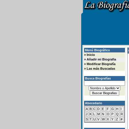
Menú Biográfico
»
»
Inicio
»
Añadir mi Biografia
»
Modificar Biografía
»
Las más Buscadas
Busca Biografías
Abecedario
A
B
C
D
E
F
G
H
I
J
K
L
M
N
O
P
Q
R
S
T
U
V
W
X
Y
Z
#