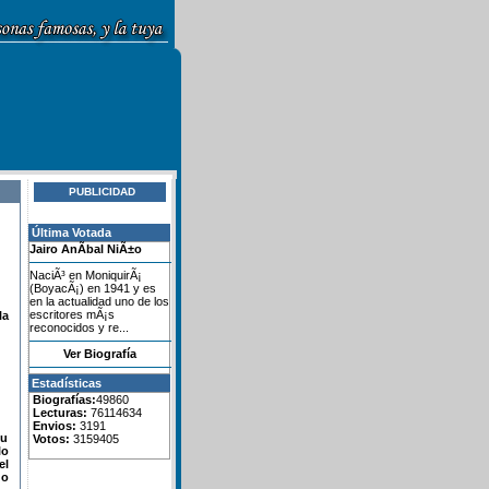
PUBLICIDAD
Última Votada
Jairo AnÃ­bal NiÃ±o
NaciÃ³ en MoniquirÃ¡
(BoyacÃ¡) en 1941 y es
en la actualidad uno de los
escritores mÃ¡s
la
reconocidos y re...
Ver Biografía
Estadísticas
Biografías:
49860
Lecturas:
76114634
Envios:
3191
su
Votos:
3159405
lo
el
do