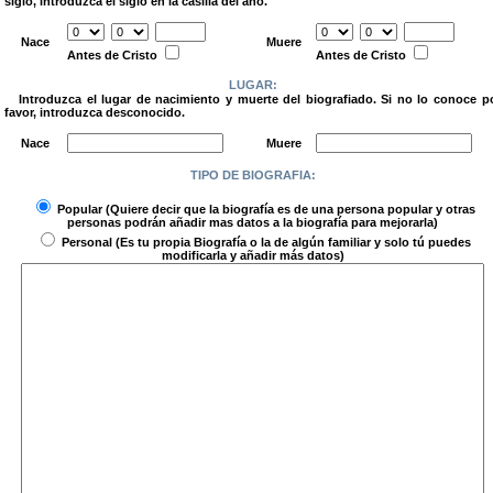
siglo, introduzca el siglo en la casilla del año.
.
Nace
Muere
Antes de Cristo
Antes de Cristo
LUGAR:
Introduzca el lugar de nacimiento y muerte del biografiado. Si no lo conoce p
favor, introduzca desconocido.
.
Nace
Muere
TIPO DE BIOGRAFIA:
.
Popular
(Quiere decir que la biografía es de una persona popular y otras
personas podrán añadir mas datos a la biografía para mejorarla)
Personal
(Es tu propia Biografía o la de algún familiar y solo tú puedes
modificarla y añadir más datos)