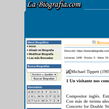
Biograf
Menú Biográfico
»
Inicio
»
Añadir mi Biografia
Dirección:
https://www.labiografia.co
»
Modificar Biografía
Lecturas: 1446 : Envios: 0 : Votos: 54
»
Las más Buscadas
Busca Biografías
Michael Tippett (19
1 Un visitante nos com
Abecedario
A
B
C
D
E
F
G
H
I
Compositor inglés. Es
J
K
L
M
N
O
P
Q
R
Con más de treinta años
S
T
U
V
W
X
Y
Z
#
Concerto for Double Str