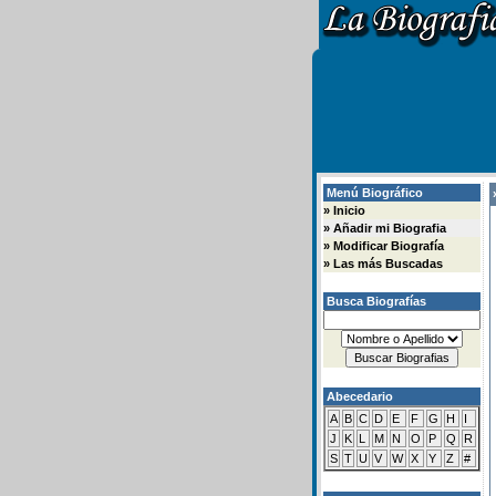
Menú Biográfico
»
»
Inicio
»
Añadir mi Biografia
»
Modificar Biografía
»
Las más Buscadas
Busca Biografías
Abecedario
A
B
C
D
E
F
G
H
I
J
K
L
M
N
O
P
Q
R
S
T
U
V
W
X
Y
Z
#