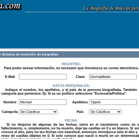
 Sistema de inserción de biografias
REGISTRO:
Para poder anexar información, es necesario que introduzca su correo electrónico.
.
E-Mail
Clave
DATOS PERSONALES:
Indique el nombre, los apellidos, y el país de la persona biografíada. También 
categoría que pertenece. Ej: Si es un político seleccione "Economía/Política".
.
Nombre
Apellidos
Categoría
País
FECHA:
Si no dispone de algunas de las fechas, tanto en el nacimiento como en 
fallecimiento, o, simplemente, no ha muerto, deje las casillas en 0 y en blanco. Si so
conoce el año, pero no las fechas con exactitud, entonces introduzca solo el año y 
resto de casillas déjelas en 0. Si solo conoce que nació o murió en un determina