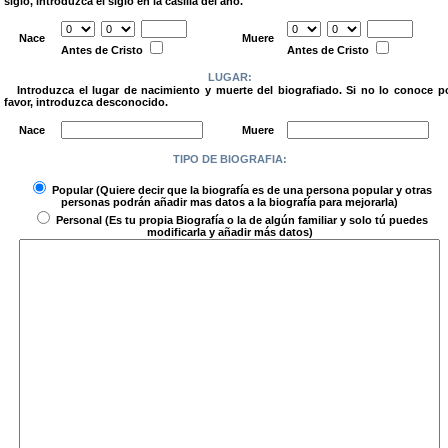
siglo, introduzca el siglo en la casilla del año.
.
Nace
Muere
Antes de Cristo
Antes de Cristo
LUGAR:
Introduzca el lugar de nacimiento y muerte del biografiado. Si no lo conoce p
favor, introduzca desconocido.
.
Nace
Muere
TIPO DE BIOGRAFIA:
.
Popular
(Quiere decir que la biografía es de una persona popular y otras
personas podrán añadir mas datos a la biografía para mejorarla)
Personal
(Es tu propia Biografía o la de algún familiar y solo tú puedes
modificarla y añadir más datos)