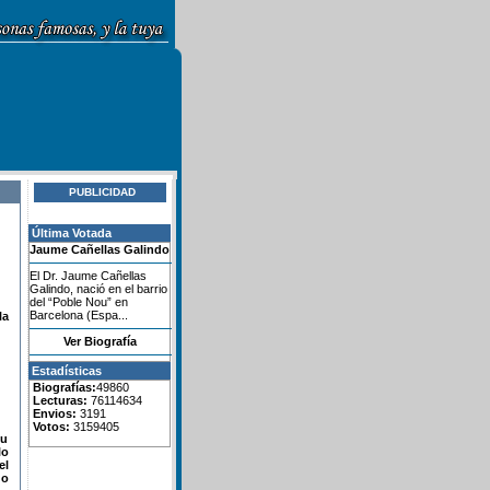
PUBLICIDAD
Última Votada
Jaume Cañellas Galindo
El Dr. Jaume Cañellas
Galindo, nació en el barrio
del “Poble Nou” en
Barcelona (Espa...
la
Ver Biografía
Estadísticas
Biografías:
49860
Lecturas:
76114634
Envios:
3191
Votos:
3159405
su
lo
el
do