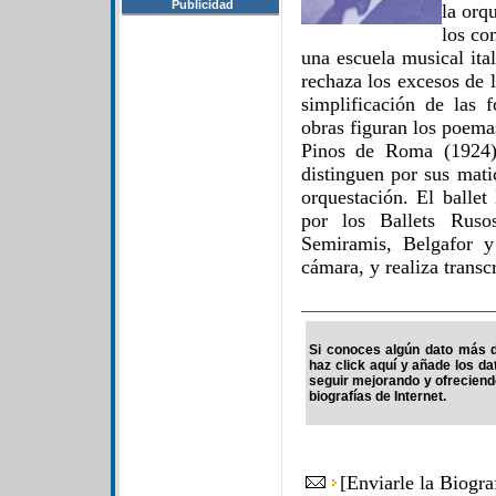
Publicidad
la orq
los co
una escuela musical it
rechaza los excesos de l
simplificación de las 
obras figuran los poema
Pinos de Roma (1924)
distinguen por sus mati
orquestación. El ballet
por los Ballets Rus
Semiramis, Belgafor y
cámara, y realiza transc
Si conoces algún dato más de
haz click aquí y añade los d
seguir mejorando y ofrecien
biografías de Internet.
[
Enviarle la Biogr