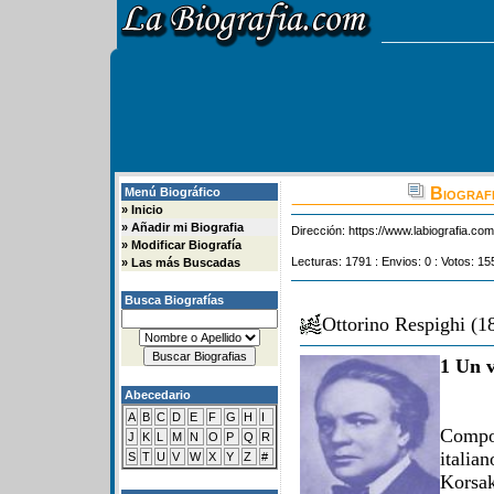
Biografi
Menú Biográfico
»
Inicio
»
Añadir mi Biografia
Dirección:
https://www.labiografia.co
»
Modificar Biografía
Lecturas: 1791 : Envios: 0 : Votos: 15
»
Las más Buscadas
Busca Biografías
Ottorino Respighi (
1 Un v
Abecedario
A
B
C
D
E
F
G
H
I
Compos
J
K
L
M
N
O
P
Q
R
itali
S
T
U
V
W
X
Y
Z
#
Korsak