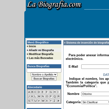
Menú Biográfico
» Sistema de inserción de biografi
»
Inicio
»
Añadir mi Biografia
»
Modificar Biografía
Para poder anexar informac
»
Las más Buscadas
electrónico.
.
Busca Biografías
E-Mail
DA
Indique el nombre, los apel
También la categoría que p
"Economía/Política".
Abecedario
.
A
B
C
D
E
F
G
H
I
Nombre
J
K
L
M
N
O
P
Q
R
S
T
U
V
W
X
Y
Z
#
Categoría