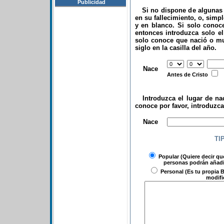
Publicidad
Si no dispone de algunas d
en su fallecimiento, o, simp
y en blanco. Si solo conoce
entonces introduzca solo el 
solo conoce que nació o mu
siglo en la casilla del año.
.
Nace
Antes de Cristo
Introduzca el lugar de nac
conoce por favor, introduzc
.
Nace
TI
Popular
(Quiere decir qu
personas podrán añadir
Personal
(Es tu propia B
modifi