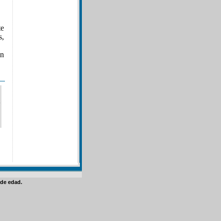
te
s,
en
de edad.