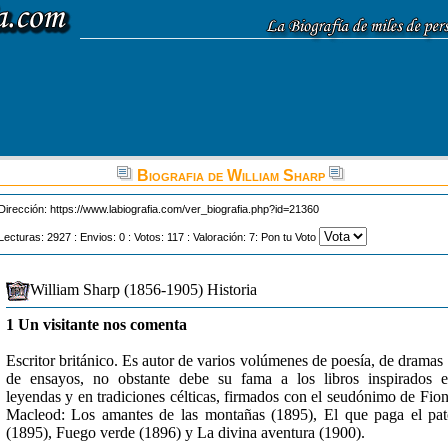
Biografia de William Sharp
Dirección:
https://www.labiografia.com/ver_biografia.php?id=21360
Lecturas: 2927 : Envios: 0 : Votos: 117 : Valoración: 7: Pon tu Voto
William Sharp (1856-1905) Historia
1 Un visitante nos comenta
Escritor británico. Es autor de varios volúmenes de poesía, de dramas
de ensayos, no obstante debe su fama a los libros inspirados 
leyendas y en tradiciones célticas, firmados con el seudónimo de Fio
Macleod: Los amantes de las montañas (1895), El que paga el pa
(1895), Fuego verde (1896) y La divina aventura (1900).