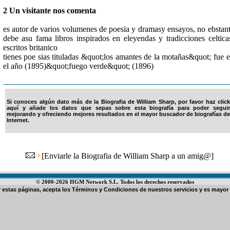
2 Un visitante nos comenta
es autor de varios volumenes de poesia y dramasy ensayos, no ebstan
debe asu fama libros inspirados en eleyendas y tradicciones celtica
escritos britanico
tienes poe sias tituladas &quot;los amantes de la motañas&quot; fue 
el año (1895)&quot;fuego verde&quot; (1896)
Si conoces algún dato más de la Biografia de William Sharp, por favor haz click
aquí y añade los datos que sepas sobre esta biografía para poder seguir
mejorando y ofreciendo mejores resultados en el mayor buscador de biografías de
Internet.
[
Enviarle la Biografia de William Sharp a un amig@
]
© 2000-2026 HGM Network S.L. Todos los derechos reservados
ar estas páginas, acepta los
Términos y Condiciones de nuestros servicios
y es mayor 