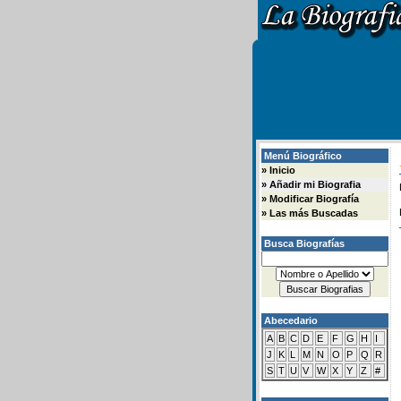
Menú Biográfico
»
Inicio
»
Añadir mi Biografia
»
Modificar Biografía
»
Las más Buscadas
Busca Biografías
Abecedario
A
B
C
D
E
F
G
H
I
J
K
L
M
N
O
P
Q
R
S
T
U
V
W
X
Y
Z
#