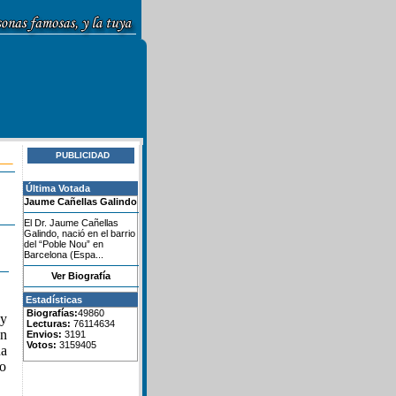
PUBLICIDAD
Última Votada
Jaume Cañellas Galindo
El Dr. Jaume Cañellas
Galindo, nació en el barrio
del “Poble Nou” en
Barcelona (Espa...
Ver Biografía
Estadísticas
Biografías:
49860
 y
Lecturas:
76114634
en
Envios:
3191
Votos:
3159405
na
to