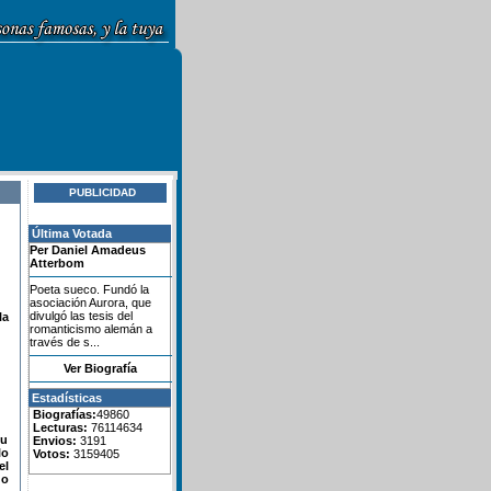
PUBLICIDAD
Última Votada
Per Daniel Amadeus
Atterbom
Poeta sueco. Fundó la
asociación Aurora, que
divulgó las tesis del
la
romanticismo alemán a
través de s...
Ver Biografía
Estadísticas
Biografías:
49860
Lecturas:
76114634
su
Envios:
3191
lo
Votos:
3159405
el
do