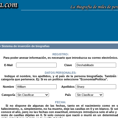
 Sistema de inserción de biografias
REGISTRO:
Para poder anexar información, es necesario que introduzca su correo electrónico.
.
E-Mail
Clave
DATOS PERSONALES:
Indique el nombre, los apellidos, y el país de la persona biografíada. También 
categoría que pertenece. Ej: Si es un político seleccione "Economía/Política".
.
Nombre
Apellidos
Categoría
País
FECHA:
Si no dispone de algunas de las fechas, tanto en el nacimiento como en 
fallecimiento, o, simplemente, no ha muerto, deje las casillas en 0 y en blanco. Si so
conoce el año, pero no las fechas con exactitud, entonces introduzca solo el año y 
resto de casillas déjelas en 0. Si solo conoce que nació o murió en un determina