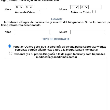
siglo, introduzca el siglo en la casilla del año.
.
Nace
Muere
Antes de Cristo
Antes de Cristo
LUGAR:
Introduzca el lugar de nacimiento y muerte del biografiado. Si no lo conoce p
favor, introduzca desconocido.
.
Nace
Muere
TIPO DE BIOGRAFIA:
.
Popular
(Quiere decir que la biografía es de una persona popular y otras
personas podrán añadir mas datos a la biografía para mejorarla)
Personal
(Es tu propia Biografía o la de algún familiar y solo tú puedes
modificarla y añadir más datos)