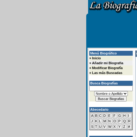
Menú Biográfico
»
»
Inicio
»
Añadir mi Biografia
»
Modificar Biografía
»
Las más Buscadas
Busca Biografías
Abecedario
A
B
C
D
E
F
G
H
I
J
K
L
M
N
O
P
Q
R
S
T
U
V
W
X
Y
Z
#