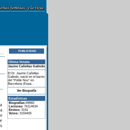
PUBLICIDAD
Última Votada
Jaume Cañellas Galindo
El Dr. Jaume Cañellas
Galindo, nació en el barrio
del “Poble Nou” en
Barcelona (Espa...
Ver Biografía
Estadísticas
Biografías:
49860
na
Lecturas:
76114634
ca
Envios:
3191
Votos:
3159405
ue
 e
es