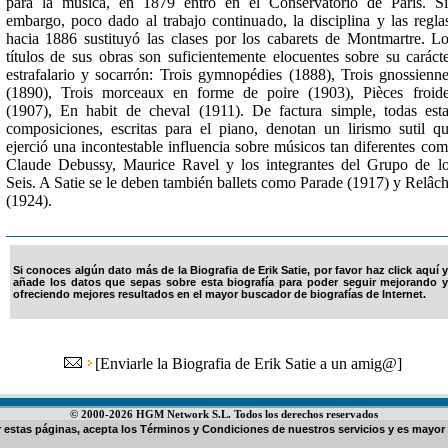
para la música, en 1879 entró en el Conservatorio de París. S
embargo, poco dado al trabajo continuado, la disciplina y las regla
hacia 1886 sustituyó las clases por los cabarets de Montmartre. L
títulos de sus obras son suficientemente elocuentes sobre su caráct
estrafalario y socarrón: Trois gymnopédies (1888), Trois gnossienn
(1890), Trois morceaux en forme de poire (1903), Pièces froid
(1907), En habit de cheval (1911). De factura simple, todas est
composiciones, escritas para el piano, denotan un lirismo sutil q
ejerció una incontestable influencia sobre músicos tan diferentes co
Claude Debussy, Maurice Ravel y los integrantes del Grupo de l
Seis. A Satie se le deben también ballets como Parade (1917) y Relâc
(1924).
Si conoces algún dato más de la Biografia de Erik Satie, por favor haz click aquí y
añade los datos que sepas sobre esta biografía para poder seguir mejorando y
ofreciendo mejores resultados en el mayor buscador de biografías de Internet.
[
Enviarle la Biografia de Erik Satie a un amig@
]
© 2000-2026 HGM Network S.L. Todos los derechos reservados
ar estas páginas, acepta los
Términos y Condiciones de nuestros servicios
y es mayor 