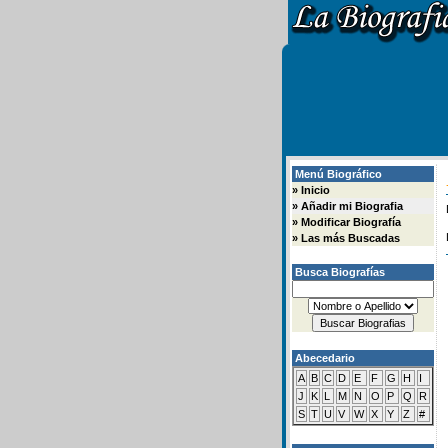
Menú Biográfico
»
Inicio
»
Añadir mi Biografia
»
Modificar Biografía
»
Las más Buscadas
Busca Biografías
Abecedario
A
B
C
D
E
F
G
H
I
J
K
L
M
N
O
P
Q
R
S
T
U
V
W
X
Y
Z
#