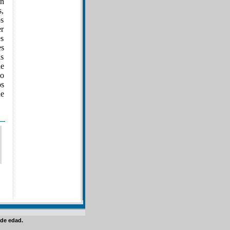
in
s,
os
er
es
es
as
ue
mo
os
he
de edad.