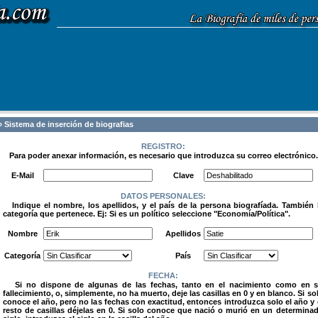
 Sistema de inserción de biografias
REGISTRO:
Para poder anexar información, es necesario que introduzca su correo electrónico.
.
E-Mail
Clave
DATOS PERSONALES:
Indique el nombre, los apellidos, y el país de la persona biografíada. También 
categoría que pertenece. Ej: Si es un político seleccione "Economía/Política".
.
Nombre
Apellidos
Categoría
País
FECHA:
Si no dispone de algunas de las fechas, tanto en el nacimiento como en 
fallecimiento, o, simplemente, no ha muerto, deje las casillas en 0 y en blanco. Si so
conoce el año, pero no las fechas con exactitud, entonces introduzca solo el año y 
resto de casillas déjelas en 0. Si solo conoce que nació o murió en un determina