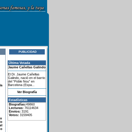
PUBLICIDAD
Última Votada
Jaume Cañellas Galindo
El Dr. Jaume Cañellas
Galindo, nació en el barrio
del “Poble Nou” en
Barcelona (Espa...
la
Ver Biografía
Estadísticas
Biografías:
49860
Lecturas:
76114634
Envios:
3191
Votos:
3159405
su
lo
el
do