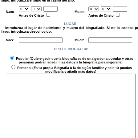
siglo, introduzca el siglo en la casilla del año.
.
Nace
Muere
Antes de Cristo
Antes de Cristo
LUGAR:
Introduzca el lugar de nacimiento y muerte del biografiado. Si no lo conoce p
favor, introduzca desconocido.
.
Nace
Muere
TIPO DE BIOGRAFIA:
.
Popular
(Quiere decir que la biografía es de una persona popular y otras
personas podrán añadir mas datos a la biografía para mejorarla)
Personal
(Es tu propia Biografía o la de algún familiar y solo tú puedes
modificarla y añadir más datos)