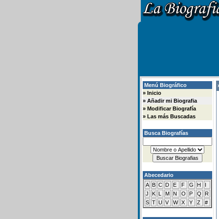
Menú Biográfico
»
»
Inicio
»
Añadir mi Biografia
»
Modificar Biografía
»
Las más Buscadas
Busca Biografías
Abecedario
A
B
C
D
E
F
G
H
I
J
K
L
M
N
O
P
Q
R
S
T
U
V
W
X
Y
Z
#