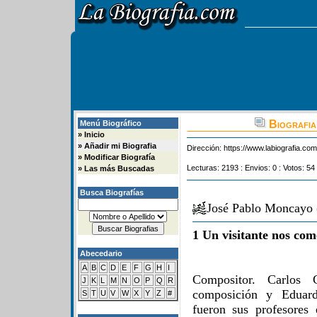
Biografia
Menú Biográfico
»
Inicio
»
Añadir mi Biografia
Dirección:
https://www.labiografia.co
»
Modificar Biografía
Lecturas: 2193 : Envios: 0 : Votos: 54
»
Las más Buscadas
Busca Biografías
José Pablo Moncayo 
1 Un visitante nos com
Abecedario
A
B
C
D
E
F
G
H
I
Compositor. Carlos 
J
K
L
M
N
O
P
Q
R
composición y Eduar
S
T
U
V
W
X
Y
Z
#
fueron sus profesores