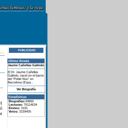
PUBLICIDAD
Última Votada
Jaume Cañellas Galindo
El Dr. Jaume Cañellas
Galindo, nació en el barrio
del “Poble Nou” en
Barcelona (Espa...
Ver Biografía
Estadísticas
Biografías:
49860
el
Lecturas:
76114634
ió
Envios:
3191
Votos:
3159405
na