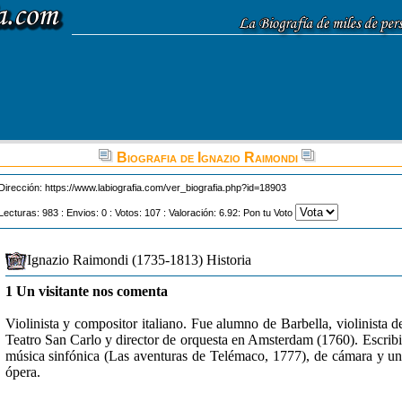
Biografia de Ignazio Raimondi
Dirección:
https://www.labiografia.com/ver_biografia.php?id=18903
Lecturas: 983 : Envios: 0 : Votos: 107 : Valoración: 6.92: Pon tu Voto
Ignazio Raimondi (1735-1813) Historia
1 Un visitante nos comenta
Violinista y compositor italiano. Fue alumno de Barbella, violinista d
Teatro San Carlo y director de orquesta en Amsterdam (1760). Escrib
música sinfónica (Las aventuras de Telémaco, 1777), de cámara y u
ópera.