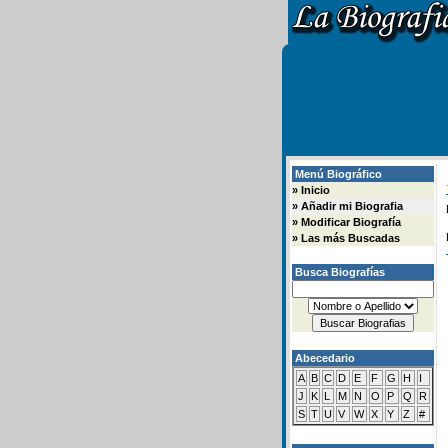
Menú Biográfico
»
Inicio
»
Añadir mi Biografia
»
Modificar Biografía
»
Las más Buscadas
Busca Biografías
Abecedario
A
B
C
D
E
F
G
H
I
J
K
L
M
N
O
P
Q
R
S
T
U
V
W
X
Y
Z
#