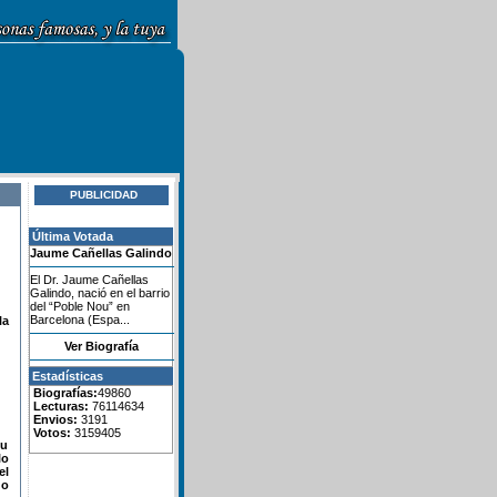
PUBLICIDAD
Última Votada
Jaume Cañellas Galindo
El Dr. Jaume Cañellas
Galindo, nació en el barrio
del “Poble Nou” en
Barcelona (Espa...
la
Ver Biografía
Estadísticas
Biografías:
49860
Lecturas:
76114634
Envios:
3191
Votos:
3159405
su
lo
el
do