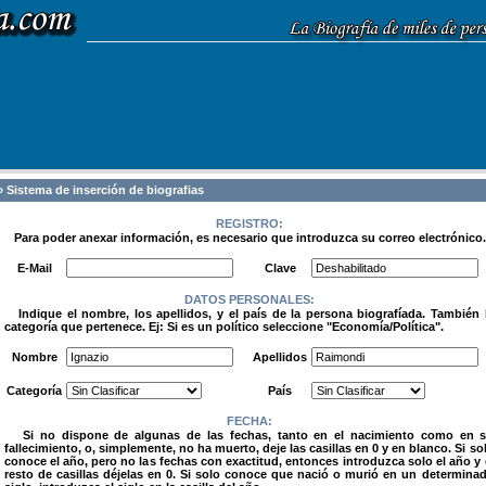
 Sistema de inserción de biografias
REGISTRO:
Para poder anexar información, es necesario que introduzca su correo electrónico.
.
E-Mail
Clave
DATOS PERSONALES:
Indique el nombre, los apellidos, y el país de la persona biografíada. También 
categoría que pertenece. Ej: Si es un político seleccione "Economía/Política".
.
Nombre
Apellidos
Categoría
País
FECHA:
Si no dispone de algunas de las fechas, tanto en el nacimiento como en 
fallecimiento, o, simplemente, no ha muerto, deje las casillas en 0 y en blanco. Si so
conoce el año, pero no las fechas con exactitud, entonces introduzca solo el año y 
resto de casillas déjelas en 0. Si solo conoce que nació o murió en un determina