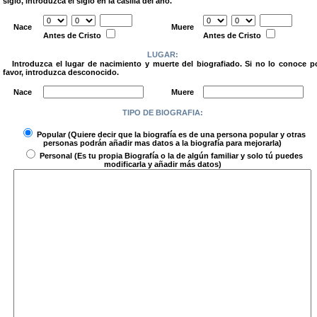
siglo, introduzca el siglo en la casilla del año.
.
Nace
Muere
Antes de Cristo
Antes de Cristo
LUGAR:
Introduzca el lugar de nacimiento y muerte del biografiado. Si no lo conoce p
favor, introduzca desconocido.
.
Nace
Muere
TIPO DE BIOGRAFIA:
.
Popular
(Quiere decir que la biografía es de una persona popular y otras
personas podrán añadir mas datos a la biografía para mejorarla)
Personal
(Es tu propia Biografía o la de algún familiar y solo tú puedes
modificarla y añadir más datos)