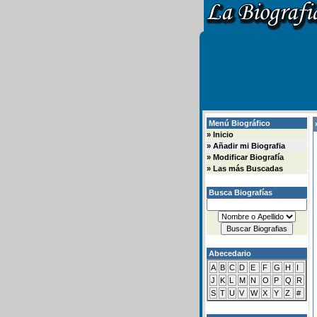
Menú Biográfico
»
»
Inicio
»
Añadir mi Biografia
»
Modificar Biografía
»
Las más Buscadas
Busca Biografías
Abecedario
A
B
C
D
E
F
G
H
I
J
K
L
M
N
O
P
Q
R
S
T
U
V
W
X
Y
Z
#