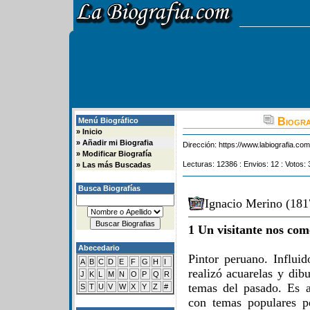
Biogra
Menú Biográfico
»
Inicio
»
Añadir mi Biografia
Dirección:
https://www.labiografia.co
»
Modificar Biografía
Lecturas: 12386 : Envios: 12 : Votos: 
»
Las más Buscadas
Busca Biografías
Ignacio Merino (181
1 Un visitante nos com
Abecedario
Pintor peruano. Influid
A
B
C
D
E
F
G
H
I
realizó acuarelas y dib
J
K
L
M
N
O
P
Q
R
temas del pasado. Es 
S
T
U
V
W
X
Y
Z
#
con temas populares p