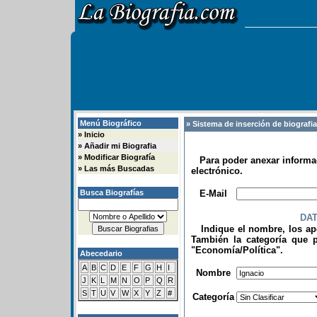
Menú Biográfico
» Sistema de inserción de biografi
»
Inicio
»
Añadir mi Biografia
»
Modificar Biografía
Para poder anexar informac
»
Las más Buscadas
electrónico.
.
Busca Biografías
E-Mail
DA
Indique el nombre, los apel
También la categoría que p
"Economía/Política".
Abecedario
.
A
B
C
D
E
F
G
H
I
Nombre
J
K
L
M
N
O
P
Q
R
S
T
U
V
W
X
Y
Z
#
Categoría