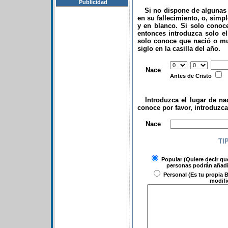
Publicidad
Si no dispone de algunas d
en su fallecimiento, o, simp
y en blanco. Si solo conoce
entonces introduzca solo el 
solo conoce que nació o mu
siglo en la casilla del año.
.
Nace
Antes de Cristo
Introduzca el lugar de nac
conoce por favor, introduzc
.
Nace
TI
Popular
(Quiere decir qu
personas podrán añadir
Personal
(Es tu propia B
modifi