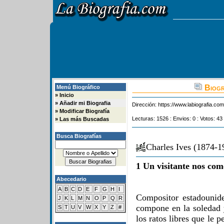
Biogr
Menú Biográfico
»
Inicio
»
Añadir mi Biografia
Dirección:
https://www.labiografia.co
»
Modificar Biografía
Lecturas: 1526 : Envios: 0 : Votos: 43
»
Las más Buscadas
Busca Biografías
Charles Ives (1874-
1 Un visitante nos com
Abecedario
A
B
C
D
E
F
G
H
I
Compositor estadounid
J
K
L
M
N
O
P
Q
R
compone en la soledad y
S
T
U
V
W
X
Y
Z
#
los ratos libres que le 