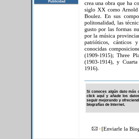
Publicidad
crea una obra que ha c
siglo XX como Arnold S
Boulez. En sus composi
politonalidad, las técni
gusto por las formas nu
por la música provinci
patrióticos, cánticos
conocidas composicion
(1909-1915); Three Pl
(1903-1914), y Cuarta 
1916).
Si conoces algún dato más d
click aquí y añade los dato
seguir mejorando y ofrecien
biografías de Internet.
[
Enviarle la Bio