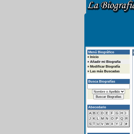
Menú Biográfico
»
»
Inicio
»
Añadir mi Biografia
»
Modificar Biografía
»
Las más Buscadas
Busca Biografías
Abecedario
A
B
C
D
E
F
G
H
I
J
K
L
M
N
O
P
Q
R
S
T
U
V
W
X
Y
Z
#