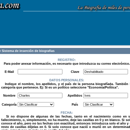
 Sistema de inserción de biografias
REGISTRO:
Para poder anexar información, es necesario que introduzca su correo electrónico.
.
E-Mail
Clave
DATOS PERSONALES:
Indique el nombre, los apellidos, y el país de la persona biografíada. También 
categoría que pertenece. Ej: Si es un político seleccione "Economía/Política".
.
Nombre
Apellidos
Categoría
País
FECHA:
Si no dispone de algunas de las fechas, tanto en el nacimiento como en 
fallecimiento, o, simplemente, no ha muerto, deje las casillas en 0 y en blanco. Si so
conoce el año, pero no las fechas con exactitud, entonces introduzca solo el año y 
resto de casillas déjelas en 0. Si solo conoce que nació o murió en un determina