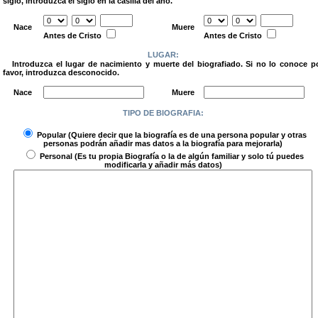
siglo, introduzca el siglo en la casilla del año.
.
Nace
Muere
Antes de Cristo
Antes de Cristo
LUGAR:
Introduzca el lugar de nacimiento y muerte del biografiado. Si no lo conoce p
favor, introduzca desconocido.
.
Nace
Muere
TIPO DE BIOGRAFIA:
.
Popular
(Quiere decir que la biografía es de una persona popular y otras
personas podrán añadir mas datos a la biografía para mejorarla)
Personal
(Es tu propia Biografía o la de algún familiar y solo tú puedes
modificarla y añadir más datos)