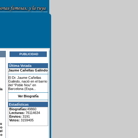
PUBLICIDAD
Última Votada
Jaume Cañellas Galindo
El Dr. Jaume Cañellas
Galindo, nació en el barrio
del “Poble Nou” en
Barcelona (Espa...
la
Ver Biografía
Estadísticas
Biografías:
49860
Lecturas:
76114634
Envios:
3191
Votos:
3159405
su
lo
el
do