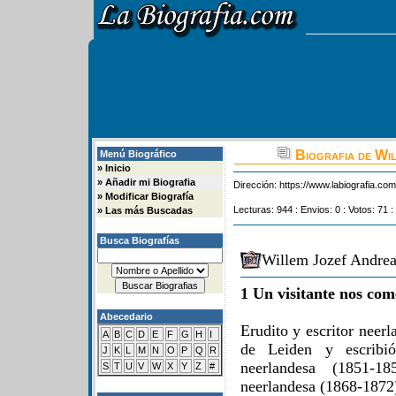
Biografia de Wi
Menú Biográfico
»
Inicio
»
Añadir mi Biografia
Dirección:
https://www.labiografia.co
»
Modificar Biografía
Lecturas: 944 : Envios: 0 : Votos: 71 :
»
Las más Buscadas
Busca Biografías
Willem Jozef Andrea
1 Un visitante nos com
Abecedario
Erudito y escritor neer
A
B
C
D
E
F
G
H
I
de Leiden y escribió
J
K
L
M
N
O
P
Q
R
neerlandesa (1851-18
S
T
U
V
W
X
Y
Z
#
neerlandesa (1868-1872