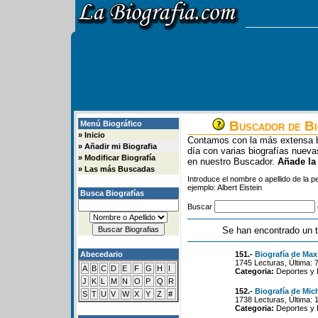
Buscador de Bi
Menú Biográfico
»
Inicio
Contamos con la más extensa b
»
Añadir mi Biografia
día con varias biografías nue
»
Modificar Biografía
en nuestro Buscador.
Añade la
»
Las más Buscadas
Introduce el nombre o apellido de la 
ejemplo: Albert Eistein
Busca Biografías
Buscar
Se han encontrado un t
Abecedario
151.-
Biografía de Max
1745 Lecturas, Última: 
A
B
C
D
E
F
G
H
I
Categoria:
Deportes y 
J
K
L
M
N
O
P
Q
R
152.-
Biografía de Mic
S
T
U
V
W
X
Y
Z
#
1738 Lecturas, Última: 
Categoria:
Deportes y 