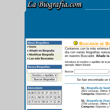
Buscador de Bi
Menú Biográfico
»
Inicio
Contamos con la más extensa b
»
Añadir mi Biografia
día con varias biografías nue
»
Modificar Biografía
en nuestro Buscador.
Añade la
»
Las más Buscadas
Introduce el nombre o apellido de la 
ejemplo: Albert Eistein
Busca Biografías
Buscar
Se han encontrado un t
Abecedario
51.-
Biografía de Sara
2821 Lecturas, Última: 
A
B
C
D
E
F
G
H
I
Categoria:
Deportes y 
J
K
L
M
N
O
P
Q
R
52.-
Biografía de Zha
S
T
U
V
W
X
Y
Z
#
2756 Lecturas, Última: 
Categoria:
Deportes y 