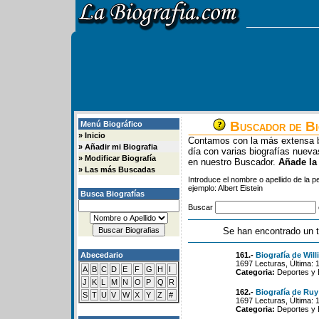
Buscador de Bi
Menú Biográfico
»
Inicio
Contamos con la más extensa b
»
Añadir mi Biografia
día con varias biografías nue
»
Modificar Biografía
en nuestro Buscador.
Añade la
»
Las más Buscadas
Introduce el nombre o apellido de la 
ejemplo: Albert Eistein
Busca Biografías
Buscar
Se han encontrado un t
Abecedario
161.-
Biografía de Wil
1697 Lecturas, Última: 
A
B
C
D
E
F
G
H
I
Categoria:
Deportes y 
J
K
L
M
N
O
P
Q
R
162.-
Biografía de Ruy
S
T
U
V
W
X
Y
Z
#
1697 Lecturas, Última: 
Categoria:
Deportes y 